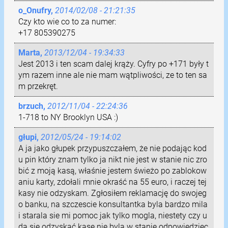
o_Onufry,
2014/02/08 - 21:21:35
Czy kto wie co to za numer:
+17 805390275
Marta,
2013/12/04 - 19:34:33
Jest 2013 i ten scam dalej krąży. Cyfry po +171 były t
ym razem inne ale nie mam wątpliwości, ze to ten sa
m przekręt.
brzuch,
2012/11/04 - 22:24:36
1-718 to NY Brooklyn USA :)
głupi,
2012/05/24 - 19:14:02
A ja jako głupek przypuszczałem, że nie podając kod
u pin który znam tylko ja nikt nie jest w stanie nic zro
bić z moją kasą, właśnie jestem świeżo po zablokow
aniu karty, zdołali mnie okraść na 55 euro, i raczej tej
kasy nie odzyskam. Zgłosiłem reklamację do swojeg
o banku, na szczescie konsultantka byla bardzo mila
i starala sie mi pomoc jak tylko mogla, niestety czy u
da się odzyskać kasę nie byla w stanie odpowiedziec,