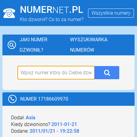
NUMER
.PL
NET
Wszystkie numery
Kto dzwonił? Co to za numer?
JAKI NUMER
WYSZUKIWARKA
DZWONIŁ?
NUMERÓW
NUMER 17186609970
Dodał:
Asia
Kiedy dzwoniono?
2011-01-21
Dodane:
2011/01/21 - 19:22:58