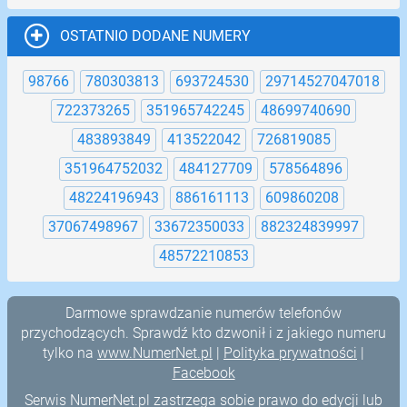
OSTATNIO DODANE NUMERY
98766
780303813
693724530
29714527047018
722373265
351965742245
48699740690
483893849
413522042
726819085
351964752032
484127709
578564896
48224196943
886161113
609860208
37067498967
33672350033
882324839997
48572210853
Darmowe sprawdzanie numerów telefonów
przychodzących. Sprawdź kto dzwonił i z jakiego numeru
tylko na
www.NumerNet.pl
|
Polityka prywatności
|
Facebook
Serwis NumerNet.pl zastrzega sobie prawo do edycji lub