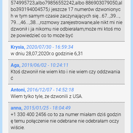
574995723,albo79856552242,albo 886903079050,al
bo393194004575;i jeszcze 17 numerów dzwonionyc
h w tym samym czasie zaczynających się...67..,39...,
79...,46...,38...,rozmowy zarejestrowane,ale nikt mi nie
dzwonił i ja nikomu nie odbierałam,może mi ktoś mo
że powiedzieć co to może być
Krysia,
2020/07/30 - 16:59:34
w dniu 28,07,2020r.o godzinie 6,31
Aga,
2019/06/02 - 10:24:11
Ktoś dzwonił nie wiem kto i nie wiem czy oddzwania
ć
Antoni,
2016/12/07 - 14:52:18
Wiem tylko tyle, że dzwonili z USA.
anna,
2015/01/25 - 18:04:49
+1 330 400 2456 co to za numer miałam dziś godzin
ę temu połączenie nie odebrane nie odebrałam oczy
wiście.