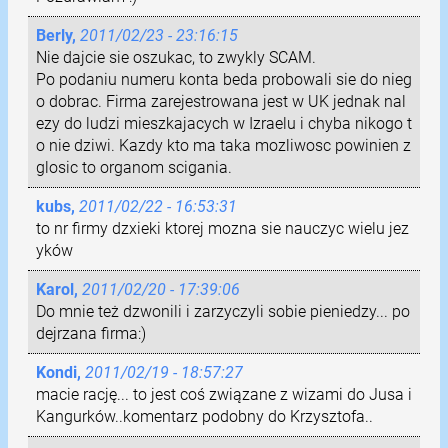
Berly,
2011/02/23 - 23:16:15
Nie dajcie sie oszukac, to zwykly SCAM.
Po podaniu numeru konta beda probowali sie do nieg
o dobrac. Firma zarejestrowana jest w UK jednak nal
ezy do ludzi mieszkajacych w Izraelu i chyba nikogo t
o nie dziwi. Kazdy kto ma taka mozliwosc powinien z
glosic to organom scigania.
kubs,
2011/02/22 - 16:53:31
to nr firmy dzxieki ktorej mozna sie nauczyc wielu jez
yków
Karol,
2011/02/20 - 17:39:06
Do mnie też dzwonili i zarzyczyli sobie pieniedzy... po
dejrzana firma:)
Kondi,
2011/02/19 - 18:57:27
macie rację... to jest coś związane z wizami do Jusa i
Kangurków..komentarz podobny do Krzysztofa..