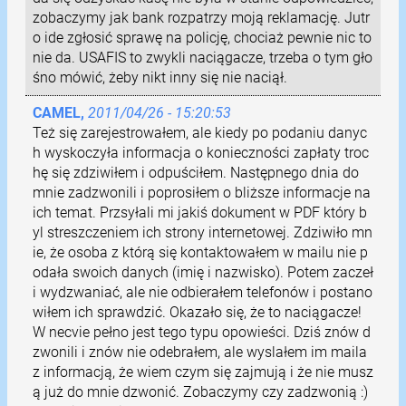
zobaczymy jak bank rozpatrzy moją reklamację. Jutr
o ide zgłosić sprawę na policję, chociaż pewnie nic to
nie da. USAFIS to zwykli naciągacze, trzeba o tym gło
śno mówić, żeby nikt inny się nie naciął.
CAMEL,
2011/04/26 - 15:20:53
Też się zarejestrowałem, ale kiedy po podaniu danyc
h wyskoczyła informacja o konieczności zapłaty troc
hę się zdziwiłem i odpuściłem. Następnego dnia do
mnie zadzwonili i poprosiłem o bliższe informacje na
ich temat. Przsyłali mi jakiś dokument w PDF który b
yl streszczeniem ich strony internetowej. Zdziwiło mn
ie, że osoba z którą się kontaktowałem w mailu nie p
odała swoich danych (imię i nazwisko). Potem zaczeł
i wydzwaniać, ale nie odbierałem telefonów i postano
wiłem ich sprawdzić. Okazało się, że to naciągacze!
W necvie pełno jest tego typu opowieści. Dziś znów d
zwonili i znów nie odebrałem, ale wyslałem im maila
z informacją, że wiem czym się zajmują i że nie musz
ą już do mnie dzwonić. Zobaczymy czy zadzwonią :)