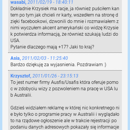
wasabi,
2011/02/19 - 18:40:11
Dokładnie Krzysiek ma racje, ja również puściłem kan
tem po tym jak chcieli nr karty, wszedłem na stronę d
zięki facebookowi, dzwonili do mnie i rozmawiałem z
nimi wyczułem akcent amerykański co widzę Krzysie
k potwierdza informacją, że również szukają ludzi do
USA.
Pytanie dlaczego mają +17? Jaki to kraj?
Asia,
2011/02/03 - 11:25:40
Bardzo dziękuję za wyjasnienia. Pozdrawiam :)
Krzysztof,
2011/01/26 - 23:15:13
To jest numer firmy Ausfis/Usafis która oferuje pomo
c w zdobyciu wizy z pozwoleniem na pracę w USA lu
b Australii.
Gdzieś widziałem reklamę w której nic konkretnego ni
e było tylko o programie pracy w Australii i wyglądało
to na rządowe ogłoszenie ale w trakcie rejestracji po
podaniu danych adresowych pokazały się informacje