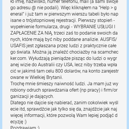
ło imię, nazwisko, numer telefonu, mail (a sami swoje
go adresu @ nie podali). Więc kliknąłem na "Help > g
eneral" i już tam w pierwszym wierszu tabeli było nap
isane o trójstopniowej rejestracji. Pierwszy stopień -
wypełnienie formularza, drugi - WYBRANIE USŁUGI I
ZAPŁACENIE ZA NIĄ, trzeci zaś to podanie swoich da
nych, które mają być niby poddane analizie. AUSFIS/
USAFIS jest zgłaszana przez ludzi z praktycznie całe
go świata. Można ją znaleźć chociażby na scamchec
ker.com. Wyłudzają pieniądze pisząc do ludzi o wygr
anej wizie do Australii czy USA, lecz niby trzeba wpła
cić w jakimś tam celu 800 dolarów, na konto zarejestr
owane w Wielkiej Brytanii.
Trochę mnie śmieszy naiwność ludzi. Ja mam już wy
robiony odruch sprawdzania ofert (np pracy) i firm/or
ganizacji je dających.
Dlatego nie dajcie się nabierać, zanim cokolwiek wyśl
ecie itd, sprawdźcie jak tylko się da, znajdźcie jak naj
więcej informacji, które pozwolą Wam lepiej podjąć d
ecyzję :)
Pozdrawiam :)