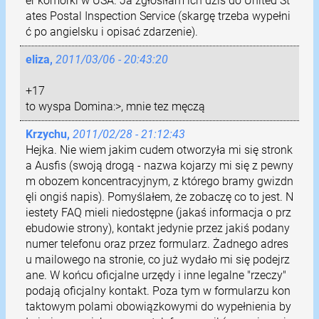
er komórki w USA. Ja zgłosiłam ich dziś do United St
ates Postal Inspection Service (skargę trzeba wypełni
ć po angielsku i opisać zdarzenie).
eliza,
2011/03/06 - 20:43:20
+17
to wyspa Domina:>, mnie tez męczą
Krzychu,
2011/02/28 - 21:12:43
Hejka. Nie wiem jakim cudem otworzyła mi się stronk
a Ausfis (swoją drogą - nazwa kojarzy mi się z pewny
m obozem koncentracyjnym, z którego bramy gwizdn
ęli ongiś napis). Pomyślałem, że zobaczę co to jest. N
iestety FAQ mieli niedostępne (jakaś informacja o prz
ebudowie strony), kontakt jedynie przez jakiś podany
numer telefonu oraz przez formularz. Żadnego adres
u mailowego na stronie, co już wydało mi się podejrz
ane. W końcu oficjalne urzędy i inne legalne "rzeczy"
podają oficjalny kontakt. Poza tym w formularzu kon
taktowym polami obowiązkowymi do wypełnienia by