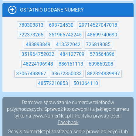
OSTATNIO DODANE NUMERY
780303813
693724530
29714527047018
722373265
351965742245
48699740690
483893849
413522042
726819085
351964752032
484127709
578564896
48224196943
886161113
609860208
37067498967
33672350033
882324839997
48572210853
501364110
Darmowe sprawdzanie numerów telefonów
przychodzących. Sprawdź kto dzwonił i z jakiego numeru
tylko na
www.NumerNet.pl
|
Polityka prywatności
|
Facebook
Serwis NumerNet.pl zastrzega sobie prawo do edycji lub