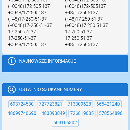
(+0048)172 505 137
(+0048)172-505137
+0048/172505137
+48/172505137
(+48)17-250-51-37
(+48)17 250 51 37
(+0048)17-250-51-37
(+0048)17 250 51 37
17-250-51-37
17 250 51 37
17-250-51-37
17 250 51 37
+0048/172505137
+48/172505137
NAJNOWSZE INFORMACJE
OSTATNIO SZUKANE NUMERY
693724530
727723821
713309628
665421240
48699740690
483893849
726819085
578564896
603166302