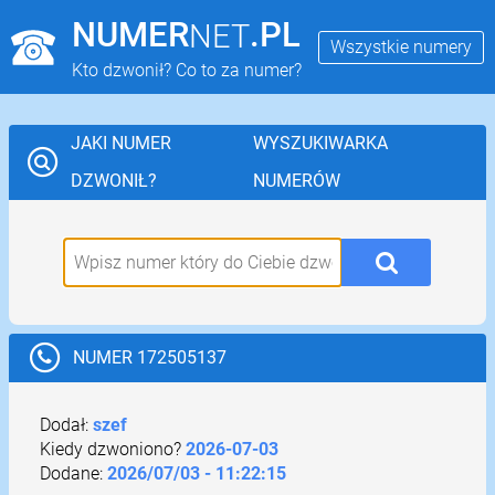
NUMER
.PL
NET
Wszystkie numery
Kto dzwonił? Co to za numer?
JAKI NUMER
WYSZUKIWARKA
DZWONIŁ?
NUMERÓW
NUMER 172505137
Dodał:
szef
Kiedy dzwoniono?
2026-07-03
Dodane:
2026/07/03 - 11:22:15