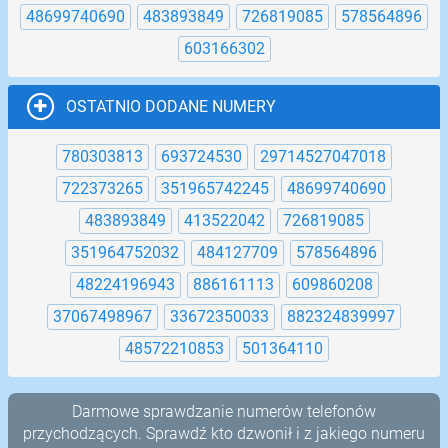
48699740690
483893849
726819085
578564896
603166302
OSTATNIO DODANE NUMERY
780303813
693724530
29714527047018
722373265
351965742245
48699740690
483893849
413522042
726819085
351964752032
484127709
578564896
48224196943
886161113
609860208
37067498967
33672350033
882324839997
48572210853
501364110
Darmowe sprawdzanie numerów telefonów
przychodzących. Sprawdź kto dzwonił i z jakiego numeru