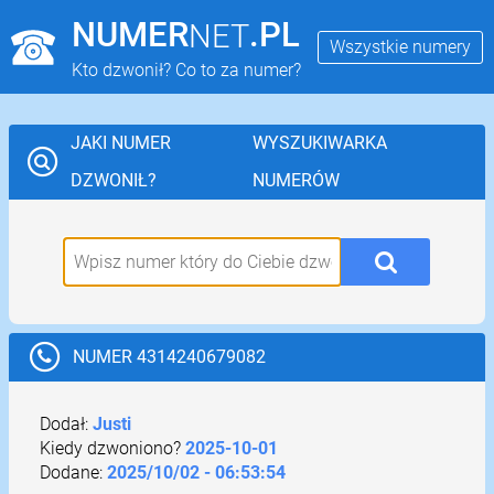
NUMER
.PL
NET
Wszystkie numery
Kto dzwonił? Co to za numer?
JAKI NUMER
WYSZUKIWARKA
DZWONIŁ?
NUMERÓW
NUMER 4314240679082
Dodał:
Justi
Kiedy dzwoniono?
2025-10-01
Dodane:
2025/10/02 - 06:53:54