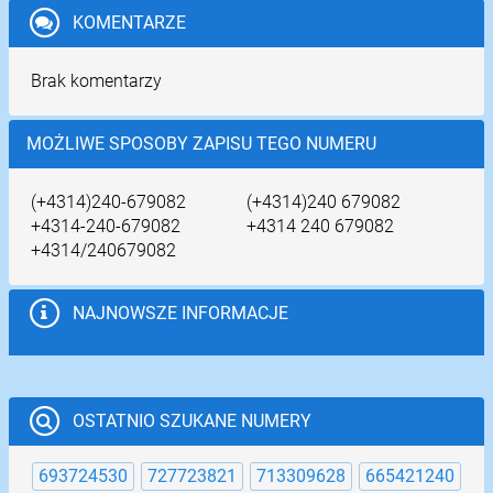
KOMENTARZE
Brak komentarzy
MOŻLIWE SPOSOBY ZAPISU TEGO NUMERU
(+4314)240-679082
(+4314)240 679082
+4314-240-679082
+4314 240 679082
+4314/240679082
NAJNOWSZE INFORMACJE
OSTATNIO SZUKANE NUMERY
693724530
727723821
713309628
665421240