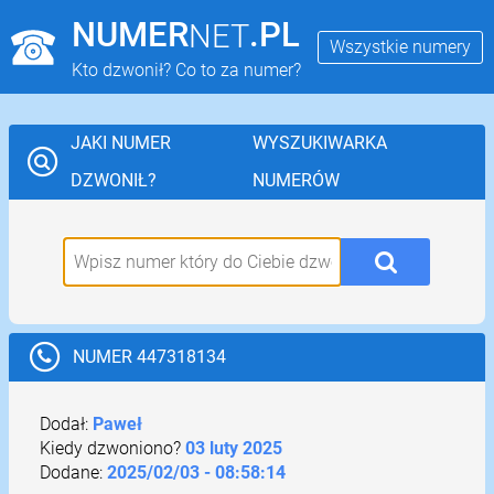
NUMER
.PL
NET
Wszystkie numery
Kto dzwonił? Co to za numer?
JAKI NUMER
WYSZUKIWARKA
DZWONIŁ?
NUMERÓW
NUMER 447318134
Dodał:
Paweł
Kiedy dzwoniono?
03 luty 2025
Dodane:
2025/02/03 - 08:58:14