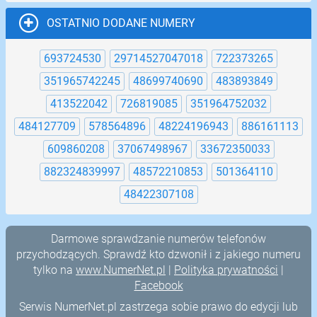
OSTATNIO DODANE NUMERY
693724530
29714527047018
722373265
351965742245
48699740690
483893849
413522042
726819085
351964752032
484127709
578564896
48224196943
886161113
609860208
37067498967
33672350033
882324839997
48572210853
501364110
48422307108
Darmowe sprawdzanie numerów telefonów
przychodzących. Sprawdź kto dzwonił i z jakiego numeru
tylko na
www.NumerNet.pl
|
Polityka prywatności
|
Facebook
Serwis NumerNet.pl zastrzega sobie prawo do edycji lub