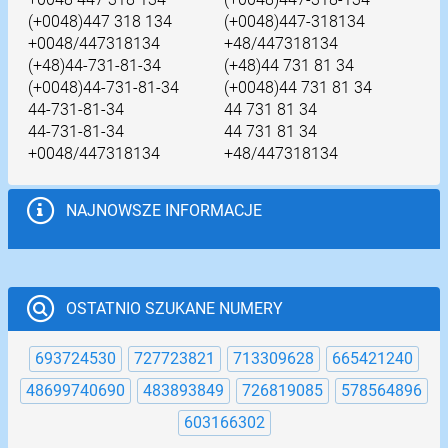
(+0048)447 318 134
(+0048)447-318134
+0048/447318134
+48/447318134
(+48)44-731-81-34
(+48)44 731 81 34
(+0048)44-731-81-34
(+0048)44 731 81 34
44-731-81-34
44 731 81 34
44-731-81-34
44 731 81 34
+0048/447318134
+48/447318134
NAJNOWSZE INFORMACJE
OSTATNIO SZUKANE NUMERY
693724530
727723821
713309628
665421240
48699740690
483893849
726819085
578564896
603166302