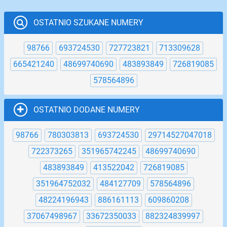
OSTATNIO SZUKANE NUMERY
98766
693724530
727723821
713309628
665421240
48699740690
483893849
726819085
578564896
OSTATNIO DODANE NUMERY
98766
780303813
693724530
29714527047018
722373265
351965742245
48699740690
483893849
413522042
726819085
351964752032
484127709
578564896
48224196943
886161113
609860208
37067498967
33672350033
882324839997