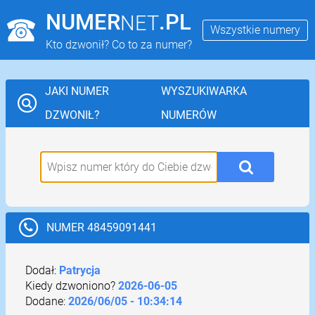
NUMER
.PL
NET
Wszystkie numery
Kto dzwonił? Co to za numer?
JAKI NUMER
WYSZUKIWARKA
DZWONIŁ?
NUMERÓW
NUMER 48459091441
Dodał:
Patrycja
Kiedy dzwoniono?
2026-06-05
Dodane:
2026/06/05 - 10:34:14