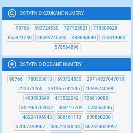
OSTATNIO SZUKANE NUMERY
98766
693724530
727723821
713309628
665421240
48699740690
483893849
726819085
578564896
OSTATNIO DODANE NUMERY
98766
780303813
693724530
29714527047018
722373265
351965742245
48699740690
483893849
413522042
726819085
351964752032
484127709
578564896
48224196943
886161113
609860208
37067498967
33672350033
882324839997