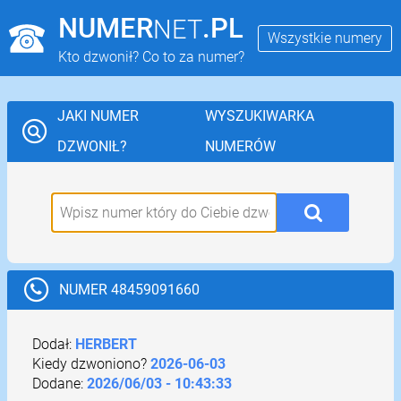
NUMER
.PL
NET
Wszystkie numery
Kto dzwonił? Co to za numer?
JAKI NUMER
WYSZUKIWARKA
DZWONIŁ?
NUMERÓW
NUMER 48459091660
Dodał:
HERBERT
Kiedy dzwoniono?
2026-06-03
Dodane:
2026/06/03 - 10:43:33