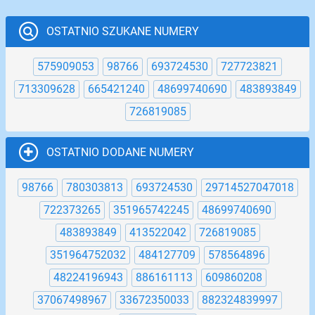
OSTATNIO SZUKANE NUMERY
575909053
98766
693724530
727723821
713309628
665421240
48699740690
483893849
726819085
OSTATNIO DODANE NUMERY
98766
780303813
693724530
29714527047018
722373265
351965742245
48699740690
483893849
413522042
726819085
351964752032
484127709
578564896
48224196943
886161113
609860208
37067498967
33672350033
882324839997