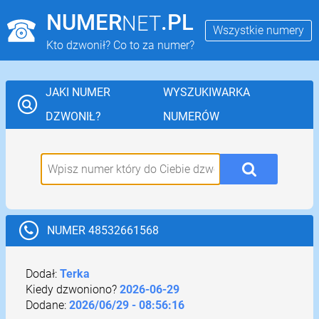
NUMER
.PL
NET
Wszystkie numery
Kto dzwonił? Co to za numer?
JAKI NUMER
WYSZUKIWARKA
DZWONIŁ?
NUMERÓW
NUMER 48532661568
Dodał:
Terka
Kiedy dzwoniono?
2026-06-29
Dodane:
2026/06/29 - 08:56:16