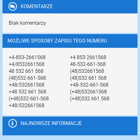
KOMENTARZE
Brak komentarzy
MOŻLIWE SPOSOBY ZAPISU TEGO NUMERU
+4-853-2661568
+4 853 2661568
+4/8532661568
48-532-661-568
48 532 661 568
(48)532661568
(48)532-661-568
(48)532 661 568
+48/532661568
+48-532-661-568
+48 532 661 568
(+48)532661568
(+48)532-661-568
(+48)532 661 568
+48/532661568
NAJNOWSZE INFORMACJE