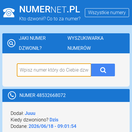
NUMER
.PL
NET
Wszystkie numery
Kto dzwonił? Co to za numer?
JAKI NUMER
WYSZUKIWARKA
DZWONIŁ?
NUMERÓW
NUMER 48532668072
Dodał:
Juuu
Kiedy dzwoniono?
Dzis
Dodane:
2026/06/18 - 09:01:54