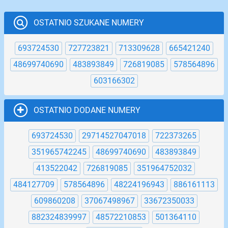
OSTATNIO SZUKANE NUMERY
693724530
727723821
713309628
665421240
48699740690
483893849
726819085
578564896
603166302
OSTATNIO DODANE NUMERY
693724530
29714527047018
722373265
351965742245
48699740690
483893849
413522042
726819085
351964752032
484127709
578564896
48224196943
886161113
609860208
37067498967
33672350033
882324839997
48572210853
501364110