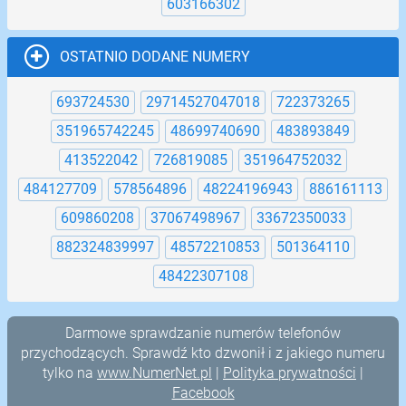
603166302
OSTATNIO DODANE NUMERY
693724530
29714527047018
722373265
351965742245
48699740690
483893849
413522042
726819085
351964752032
484127709
578564896
48224196943
886161113
609860208
37067498967
33672350033
882324839997
48572210853
501364110
48422307108
Darmowe sprawdzanie numerów telefonów
przychodzących. Sprawdź kto dzwonił i z jakiego numeru
tylko na
www.NumerNet.pl
|
Polityka prywatności
|
Facebook