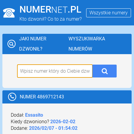
NUMER
.PL
NET
Wszystkie numery
Kto dzwonił? Co to za numer?
JAKI NUMER
WYSZUKIWARKA
DZWONIŁ?
NUMERÓW
NUMER 4869712143
Dodał:
Essasito
Kiedy dzwoniono?
2026-02-02
Dodane:
2026/02/07 - 01:54:02