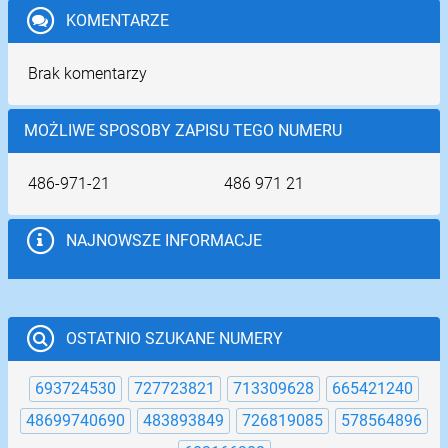
KOMENTARZE
Brak komentarzy
MOŻLIWE SPOSOBY ZAPISU TEGO NUMERU
486-971-21
486 971 21
NAJNOWSZE INFORMACJE
OSTATNIO SZUKANE NUMERY
693724530
727723821
713309628
665421240
48699740690
483893849
726819085
578564896