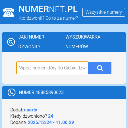
NUMER
.PL
NET
Wszystkie numery
Kto dzwonił? Co to za numer?
JAKI NUMER
WYSZUKIWARKA
DZWONIŁ?
NUMERÓW
NUMER 48885890623
Dodał:
uparty
Kiedy dzwoniono?
24
Dodane:
2025/12/24 - 11:00:29