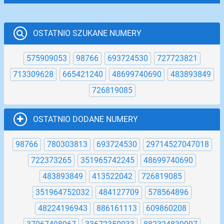
OSTATNIO SZUKANE NUMERY
575909053
98766
693724530
727723821
713309628
665421240
48699740690
483893849
726819085
OSTATNIO DODANE NUMERY
98766
780303813
693724530
29714527047018
722373265
351965742245
48699740690
483893849
413522042
726819085
351964752032
484127709
578564896
48224196943
886161113
609860208