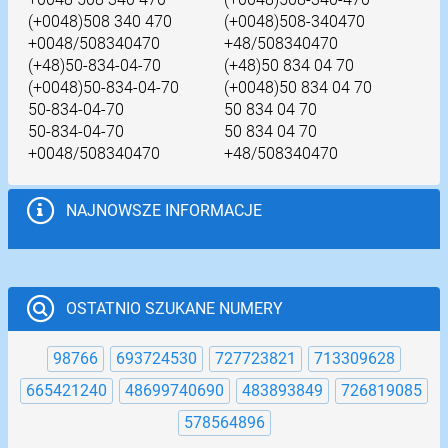
(+0048)508 340 470
(+0048)508-340470
+0048/508340470
+48/508340470
(+48)50-834-04-70
(+48)50 834 04 70
(+0048)50-834-04-70
(+0048)50 834 04 70
50-834-04-70
50 834 04 70
50-834-04-70
50 834 04 70
+0048/508340470
+48/508340470
NAJNOWSZE INFORMACJE
OSTATNIO SZUKANE NUMERY
98766
693724530
727723821
713309628
665421240
48699740690
483893849
726819085
578564896