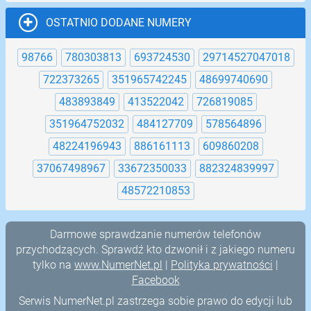
OSTATNIO DODANE NUMERY
98766
780303813
693724530
29714527047018
722373265
351965742245
48699740690
483893849
413522042
726819085
351964752032
484127709
578564896
48224196943
886161113
609860208
37067498967
33672350033
882324839997
48572210853
Darmowe sprawdzanie numerów telefonów
przychodzących. Sprawdź kto dzwonił i z jakiego numeru
tylko na
www.NumerNet.pl
|
Polityka prywatności
|
Facebook
Serwis NumerNet.pl zastrzega sobie prawo do edycji lub