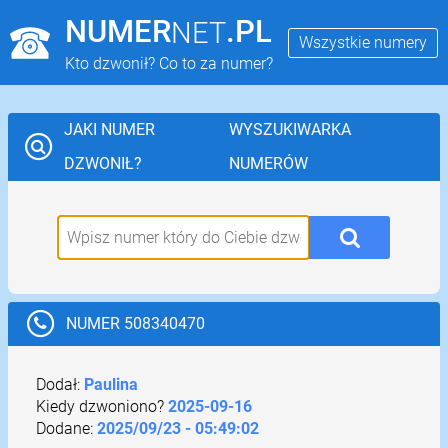
NUMER
.PL
NET
Wszystkie numery
Kto dzwonił? Co to za numer?
JAKI NUMER
WYSZUKIWARKA
DZWONIŁ?
NUMERÓW
NUMER 508340470
Dodał:
Paulina
Kiedy dzwoniono?
2025-09-16
Dodane:
2025/09/23 - 05:49:02