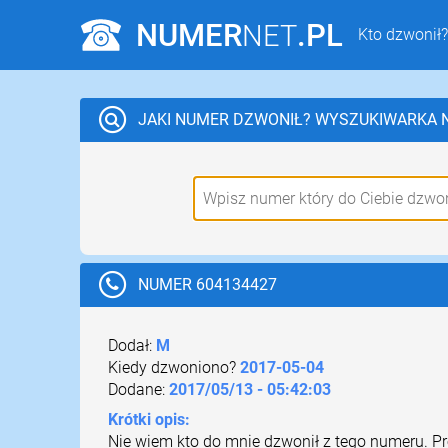
NUMER
.PL
NET
Kto dzwonił?
JAKI NUMER DZWONIŁ?
WYSZUKIWARKA
NUMER 604134427
Dodał:
M
Kiedy dzwoniono?
2017-05-04
Dodane:
2017/05/13 - 05:42:03
Krótki opis:
Nie wiem kto do mnie dzwonił z tego numeru. P