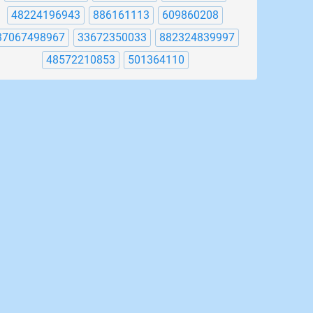
48224196943
886161113
609860208
37067498967
33672350033
882324839997
48572210853
501364110