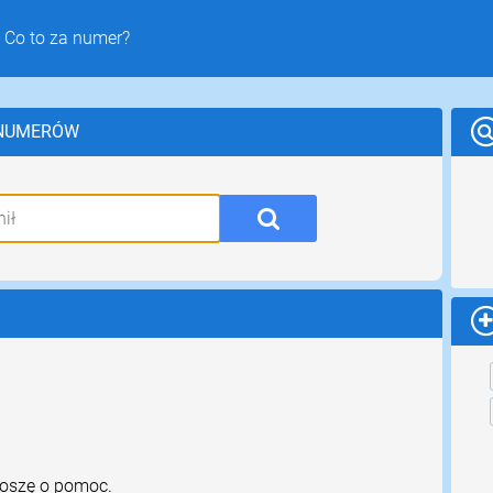
 Co to za numer?
 NUMERÓW
roszę o pomoc.