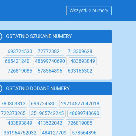
Wszystkie numery
OSTATNIO SZUKANE NUMERY
693724530
727723821
713309628
665421240
48699740690
483893849
726819085
578564896
603166302
OSTATNIO DODANE NUMERY
780303813
693724530
29714527047018
722373265
351965742245
48699740690
483893849
413522042
726819085
351964752032
484127709
578564896