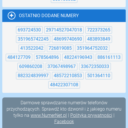
OSTATNIO DODANE NUMERY
693724530
29714527047018
722373265
351965742245
48699740690
483893849
413522042
726819085
351964752032
484127709
578564896
48224196943
886161113
609860208
37067498967
33672350033
882324839997
48572210853
501364110
48422307108
Darmowe sprawdzanie numerów telefonów
przychodzących. Sprawdź kto dzwonił i z jakiego numeru
tylko na
www.NumerNet.pl
|
Polityka prywatności
|
Facebook