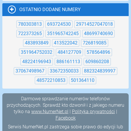
OSTATNIO DODANE NUMERY
780303813
693724530
29714527047018
722373265
351965742245
48699740690
483893849
413522042
726819085
351964752032
484127709
578564896
48224196943
886161113
609860208
37067498967
33672350033
882324839997
48572210853
501364110
Darmowe sprawdzanie numerów telefonów
przychodzących. Sprawdź kto dzwonił i z jakiego numeru
tylko na
www.NumerNet.pl
|
Polityka prywatności
|
Facebook
Serwis NumerNet.pl zastrzega sobie prawo do edycji lub