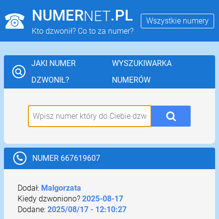
NUMER
.PL
NET
Wszystkie numery
Kto dzwonił? Co to za numer?
JAKI NUMER
WYSZUKIWARKA
DZWONIŁ?
NUMERÓW
NUMER 667619607
Dodał:
Malgorzata
Kiedy dzwoniono?
2025-08-17
Dodane:
2025/08/17 - 12:10:27