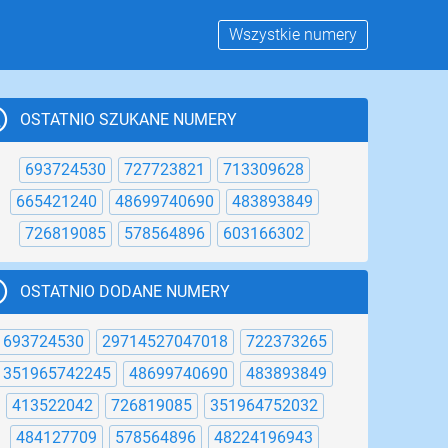
Wszystkie numery
OSTATNIO SZUKANE NUMERY
693724530
727723821
713309628
665421240
48699740690
483893849
726819085
578564896
603166302
OSTATNIO DODANE NUMERY
693724530
29714527047018
722373265
351965742245
48699740690
483893849
413522042
726819085
351964752032
484127709
578564896
48224196943