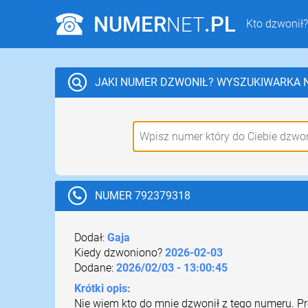
NUMER
.PL
NET
Kto dzwonił?
JAKI NUMER DZWONIŁ?
WYSZUKIWARKA
NUMER 792379318
Dodał:
Gaja
Kiedy dzwoniono?
2026-02-03
Dodane:
2026/02/03 - 13:00:45
Krótki opis:
Nie wiem kto do mnie dzwonił z tego numeru. P