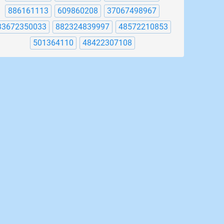
886161113
609860208
37067498967
33672350033
882324839997
48572210853
501364110
48422307108