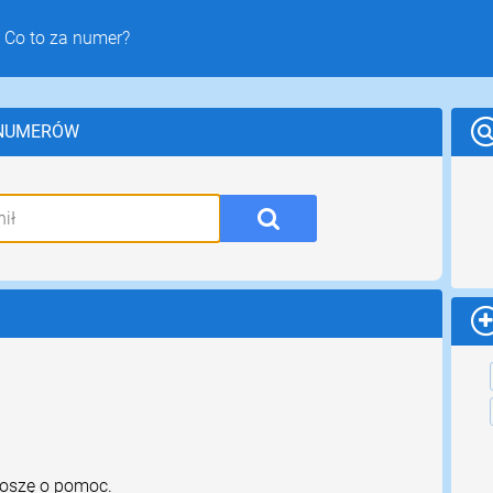
 Co to za numer?
 NUMERÓW
roszę o pomoc.