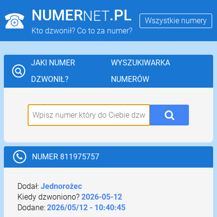
NUMER
.PL
NET
Wszystkie numery
Kto dzwonił? Co to za numer?
JAKI NUMER
WYSZUKIWARKA
DZWONIŁ?
NUMERÓW
NUMER 811975757
Dodał:
Jednorożec
Kiedy dzwoniono?
2026-05-12
Dodane:
2026/05/12 - 10:40:45