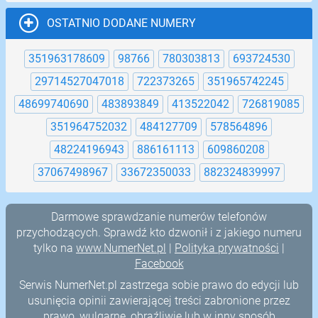
OSTATNIO DODANE NUMERY
351963178609
98766
780303813
693724530
29714527047018
722373265
351965742245
48699740690
483893849
413522042
726819085
351964752032
484127709
578564896
48224196943
886161113
609860208
37067498967
33672350033
882324839997
Darmowe sprawdzanie numerów telefonów
przychodzących. Sprawdź kto dzwonił i z jakiego numeru
tylko na
www.NumerNet.pl
|
Polityka prywatności
|
Facebook
Serwis NumerNet.pl zastrzega sobie prawo do edycji lub
usunięcia opinii zawierającej treści zabronione przez
prawo, wulgarne, obraźliwie lub w inny sposób