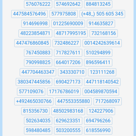
576076222
574692642
884813245
447584576496
577975808
(+48_) 505 605 345
914696998
01225690009
914635827
48223854871
48717995195
732168156
447476860845
732486227
0014242639614
767450883
717827611
510294899
790998825
664017206
896596411
447704463347
343330710
123111268
380347445856
690427173
447118140542
577109076
17176786019
004589870594
+492465030766
447553355880
717268097
815356730
48502983168
124227906
502634035
629623351
694796266
598480485
503200555
618556990