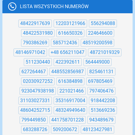
LISTA WSZYSTKICH NUMERÓW
48422917639
12203121966
556294088
48422531980
616650326
224646600
790386269
585712436
48519200598
48146971042
+48 656211047
48721019329
511230440
422392611
564449000
627264467
448552856987
825461131
02030927252
616384898
697805469
923047938198
221021466
797406476
31103027331
35316917004
918442208
48604252715
48324949640
513669236
799449850
441758701228
943489679
683288726
509200672
48123427981