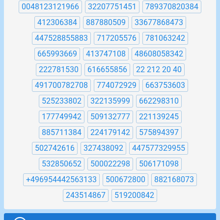
0048123121966
32207751451
789370820384
412306384
887880509
33677868473
447528855883
717205576
781063242
665993669
413747108
48608058342
222781530
616655856
22 212 20 40
491700782708
774072929
663753603
525233802
322135999
662298310
177749942
509132777
221139245
885711384
224179142
575894397
502742616
327438092
447577329955
532850652
500022298
506171098
+496954442563133
500672800
882168073
243514867
519200842