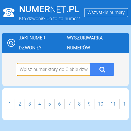
NUMER
.PL
NET
Wszystkie numery
Kto dzwonił? Co to za numer?
JAKI NUMER
WYSZUKIWARKA
DZWONIŁ?
NUMERÓW
1
2
3
4
5
6
7
8
9
10
11
12