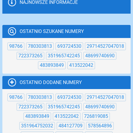
NAJNOWSZE INFORMACJE
OSTATNIO SZUKANE NUMERY
98766
780303813
693724530
29714527047018
722373265
351965742245
48699740690
483893849
413522042
OSTATNIO DODANE NUMERY
98766
780303813
693724530
29714527047018
722373265
351965742245
48699740690
483893849
413522042
726819085
351964752032
484127709
578564896