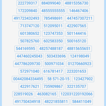
222739317
884099040
48815356730
172209840
48555555555
146467406
491723432493
785498691
447457307211
713747120
512095011
422907565
601380652
123747353
501144416
507825760
602583350
500165120
544169595
48257488187
48815655651
447460245043
503433696
124198049
447786209730
500971034
01270660923
572971040
616781417
223201653
00442084334495
58 571-20-15
123427902
422917621
735909867
322135707
228519026
463082165
122031220192066
491750434918
48221855811
584411049