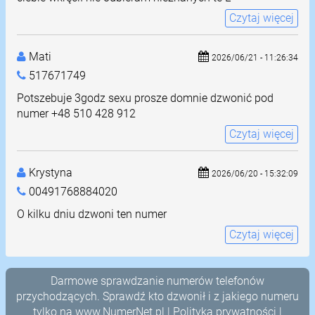
Czytaj więcej
Mati
2026/06/21 - 11:26:34
517671749
Potszebuje 3godz sexu prosze domnie dzwonić pod
numer +48 510 428 912
Czytaj więcej
Krystyna
2026/06/20 - 15:32:09
00491768884020
O kilku dniu dzwoni ten numer
Czytaj więcej
Darmowe sprawdzanie numerów telefonów
przychodzących. Sprawdź kto dzwonił i z jakiego numeru
tylko na
www.NumerNet.pl
|
Polityka prywatności
|