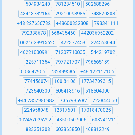
504934240
781284510
502688296
48413732154
79210093985
748870303
+48 227656732
+48600322308
793341111
792338678
668435460
442036952202
0021628915625
422377458
224563044
48221030991
71207710835
544219702
225711354
797721707
796665189
608642905
732499586
+48 122117106
774458074
100 84 08
17734709315
723540330
506418916
618504000
+44 7357986982
7357986982
723844060
224958048
12817601
17018470025
302467025292
48500607006
608241211
883351308
603865850
468812249