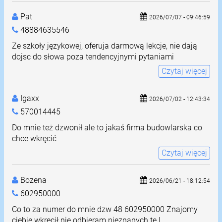
Pat
2026/07/07 - 09:46:59
48884635546
Ze szkoły językowej, oferuja darmową lekcje, nie dają
dojsc do słowa poza tendencyjnymi pytaniami
Czytaj więcej
Igaxx
2026/07/02 - 12:43:34
570014445
Do mnie też dzwonił ale to jakaś firma budowlarska co
chce wkręcić
Czytaj więcej
Bozena
2026/06/21 - 18:12:54
602950000
Co to za numer do mnie dzw 48 602950000 Znajomy
ciebie wkręcił nie odbieram nieznanych te L