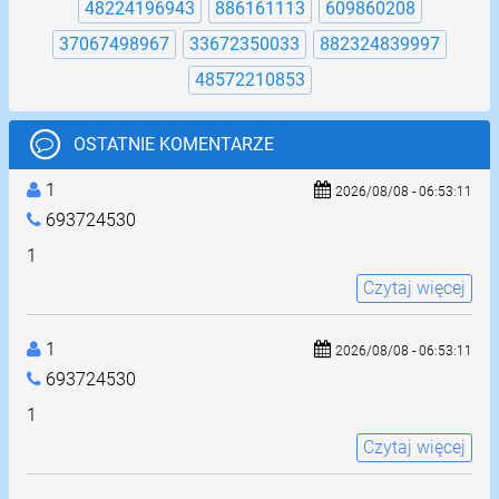
48224196943
886161113
609860208
37067498967
33672350033
882324839997
48572210853
OSTATNIE KOMENTARZE
1
2026/08/08 - 06:53:11
693724530
1
Czytaj więcej
1
2026/08/08 - 06:53:11
693724530
1
Czytaj więcej