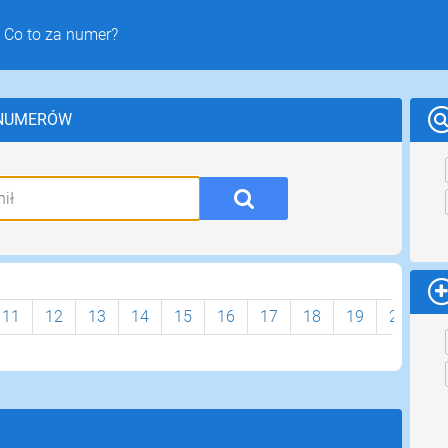
 Co to za numer?
 NUMERÓW
11
12
13
14
15
16
17
18
19
20
2