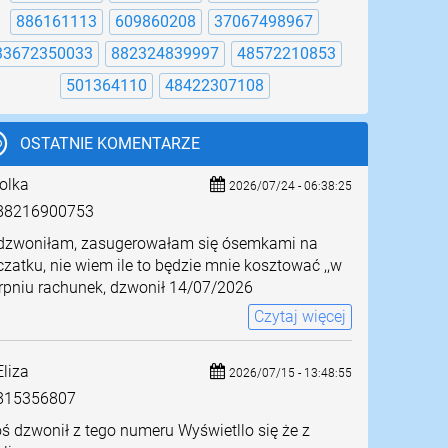
886161113
609860208
37067498967
33672350033
882324839997
48572210853
501364110
48422307108
OSTATNIE KOMENTARZE
olka
2026/07/24 - 06:38:25
8216900753
dzwoniłam, zasugerowałam się ósemkami na
zatku, nie wiem ile to będzie mnie kosztować ,,w
rpniu rachunek, dzwonił 14/07/2026
Czytaj więcej
liza
2026/07/15 - 13:48:55
815356807
ś dzwonił z tego numeru Wyświetllo się że z