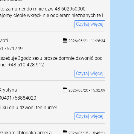
 to za numer do mnie dzw 48 602950000
jomy ciebie wkręcił nie odbieram nieznanych te L
Czytaj więcej
ati
2026/06/21 - 11:26:34
517671749
tszebuje 3godz sexu prosze domnie dzwonić pod
mer +48 510 428 912
Czytaj więcej
rystyna
2026/06/20 - 15:32:09
0491768884020
ilku dniu dzwoni ten numer
Czytaj więcej
zukam chłopaka amei a
2026/06/15 - 15:45:21