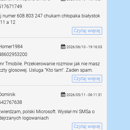
517671749
j numer 608 803 247 chukam chłopaka białystok
 11 a 12
Czytaj więcej
Homer1984
2026/06/10 - 19:16:03
8602953200
 nr Tmobile. Przekierowanie rozmow jak nie masz
zty glosowej. Usluga "Kto tam". Zaden spam.
Czytaj więcej
ominik
2026/05/11 - 06:11:31
642767638
wierdzam, polski Microsoft. Wysłał mi SMSa o
dejrzanych logowaniach
Czytaj więcej