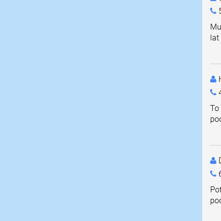
Mu
lat
4
To
poc
D
Pot
po