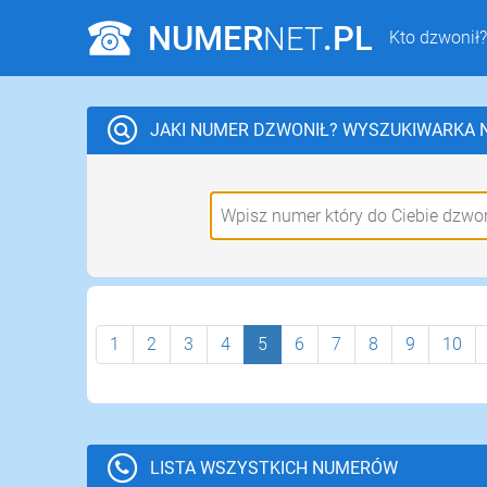
NUMER
.PL
NET
Kto dzwonił?
JAKI NUMER DZWONIŁ?
WYSZUKIWARKA
1
2
3
4
5
6
7
8
9
10
LISTA WSZYSTKICH NUMERÓW