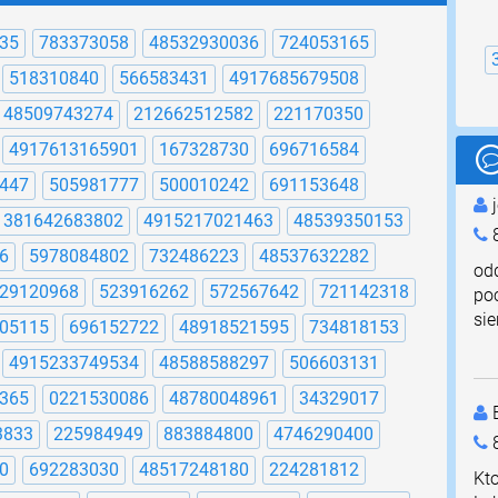
35
783373058
48532930036
724053165
518310840
566583431
4917685679508
48509743274
212662512582
221170350
4917613165901
167328730
696716584
447
505981777
500010242
691153648
j
381642683802
4915217021463
48539350153
8
6
5978084802
732486223
48537632282
od
29120968
523916262
572567642
721142318
poc
sie
05115
696152722
48918521595
734818153
4915233749534
48588588297
506603131
365
0221530086
48780048961
34329017
E
3833
225984949
883884800
4746290400
0
692283030
48517248180
224281812
Kto