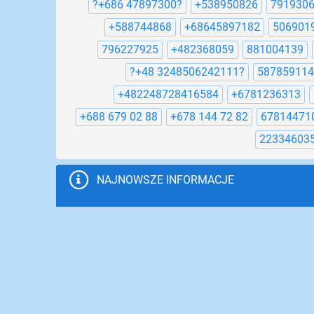
?+686 47897300?
+538950826
791930
+588744868
+68645897182
506901
796227925
+482368059
881004139
?+48 3248506242111?
587859114
+482248728416584
+6781236313
+688 679 02 88
+678 144 72 82
67814471
22334603
NAJNOWSZE INFORMACJE