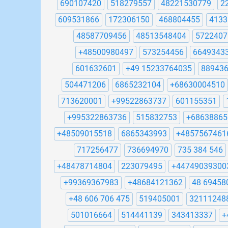
690107420
518279557
48221530779
2
609531866
172306150
468804455
4133
48587709456
48513548404
5722407
+48500980497
573254456
6649343
601632601
+49 15233764035
88943
504471206
6865232104
+68630004510
713620001
+99522863737
601155351
+995322863736
515832753
+68638865
+48509015518
6865343993
+4857567461
717256477
736694970
735 384 546
+48478714804
223079495
+44749039300
+99369367983
+48684121362
48 69458
+48 606 706 475
519405001
32111248
501016664
514441139
343413337
+