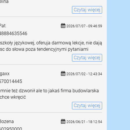
lina
Czytaj więcej
at
2026/07/07 - 09:46:59
8884635546
szkoły językowej, oferuja darmową lekcje, nie dają
jsc do słowa poza tendencyjnymi pytaniami
Czytaj więcej
gaxx
2026/07/02 - 12:43:34
570014445
mnie też dzwonił ale to jakaś firma budowlarska
chce wkręcić
Czytaj więcej
Bozena
2026/06/21 - 18:12:54
602950000