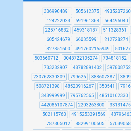
3069904891
505612375
4935207260
124222023
691961368
664496040
225716832
459318187
511328361
605424679
660355991
212728274
327351600
4917602165949
501627
503660712
0048722105274
734818152
733232907
48782891402
597808752
230762830309
799626
883607387
3809
508721398
48523916267
350541
7916
343999999
795762565
48510162330
442086107874
2203263300
33131475
502115760
4915253391569
4879646
787305012
88299100605
57039068