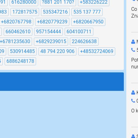
691
616280000
?881 201 170?
+583226222
Co
983
172817575
535347216
535 137 777
Zna
+6820767798
+6820779239
+6820667950
660462610
957154444
604100711
+6781235630
+6829239015
224626638
M
09
530914485
48 794 220 906
+48532724069
Po
5
6886248178
nu
K
0
O k
S