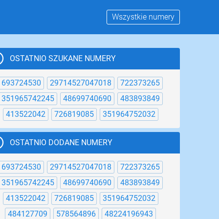
Wszystkie numery
OSTATNIO SZUKANE NUMERY
693724530
29714527047018
722373265
351965742245
48699740690
483893849
413522042
726819085
351964752032
OSTATNIO DODANE NUMERY
1
22
23
24
25
26
27
28
29
30
31
693724530
29714527047018
722373265
351965742245
48699740690
483893849
413522042
726819085
351964752032
484127709
578564896
48224196943