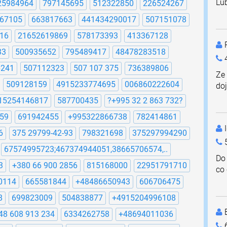
Lub
25984964
797145695
512322850
226524267
67105
663817663
441434290017
507151078
16
21652619869
578173393
413367128
P
33
500935652
795489417
48478283518
4
6241
507112323
507 107 375
736389806
Ze 
509128159
4915233774695
006860222604
do
15254146817
587700435
?+995 32 2 863 732?
59
691942455
+995322866738
782414861
I
6
375 29799-42-93
798321698
375297994290
67574995723;467374944051,38665706574,..
Do 
3
+380 66 900 2856
815168000
22951791710
co 
0114
665581844
+48486650943
606706475
8
699823009
504838877
+4915204996108
48 608 913 234
6334262758
+48694011036