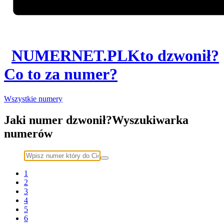
NUMER
NET
.PL
Kto dzwonił?
Co to za numer?
Wszystkie numery
Jaki numer dzwonił?
Wyszukiwarka
numerów
1
2
3
4
5
6