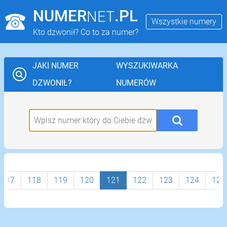
NUMER
.PL
NET
Wszystkie numery
Kto dzwonił? Co to za numer?
JAKI NUMER
WYSZUKIWARKA
DZWONIŁ?
NUMERÓW
117
118
119
120
121
122
123
124
125