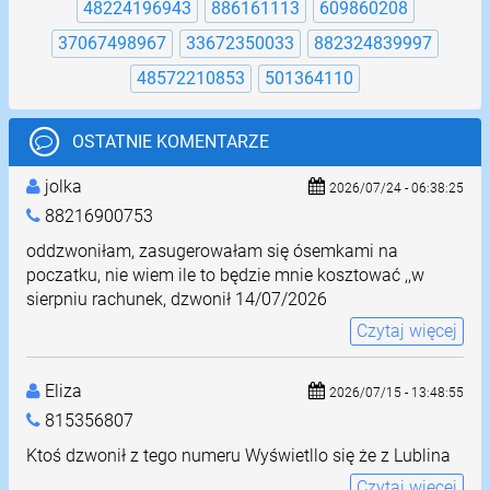
48224196943
886161113
609860208
37067498967
33672350033
882324839997
48572210853
501364110
OSTATNIE KOMENTARZE
jolka
2026/07/24 - 06:38:25
88216900753
oddzwoniłam, zasugerowałam się ósemkami na
poczatku, nie wiem ile to będzie mnie kosztować ,,w
sierpniu rachunek, dzwonił 14/07/2026
Czytaj więcej
Eliza
2026/07/15 - 13:48:55
815356807
Ktoś dzwonił z tego numeru Wyświetllo się że z Lublina
Czytaj więcej