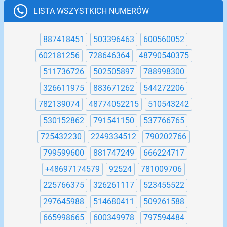
LISTA WSZYSTKICH NUMERÓW
887418451
503396463
600560052
602181256
728646364
48790540375
511736726
502505897
788998300
326611975
883671262
544272206
782139074
48774052215
510543242
530152862
791541150
537766765
725432230
2249334512
790202766
799599600
881747249
666224717
+48697174579
92524
781009706
225766375
326261117
523455522
297645988
514680411
509261588
665998665
600349978
797594484