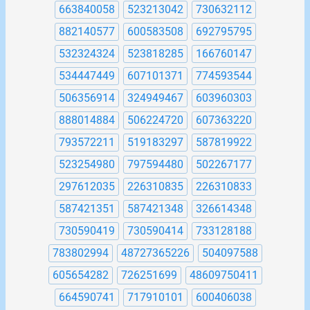
663840058
523213042
730632112
882140577
600583508
692795795
532324324
523818285
166760147
534447449
607101371
774593544
506356914
324949467
603960303
888014884
506224720
607363220
793572211
519183297
587819922
523254980
797594480
502267177
297612035
226310835
226310833
587421351
587421348
326614348
730590419
730590414
733128188
783802994
48727365226
504097588
605654282
726251699
48609750411
664590741
717910101
600406038