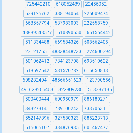
725442210
618052489
22456052
539125762
338194064
225009474
668557794
537983003
222558759
48889548577
510890650
661554442
511334488
669584326
508562405
123121765
48338448233
224600394
601062412
734123708
693510622
618697642
531520782
616650813
608282404
48566651623
123790556
491628266403
322809236
513387136
500400444
600950979
886180271
343273141
789100243
733705311
552147896
327580323
885223713
515065107
334876935
601462477