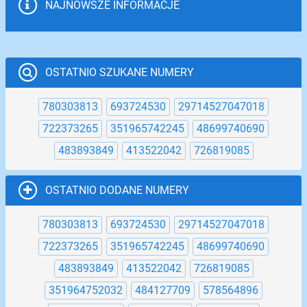
NAJNOWSZE INFORMACJE
OSTATNIO SZUKANE NUMERY
780303813
693724530
29714527047018
722373265
351965742245
48699740690
483893849
413522042
726819085
OSTATNIO DODANE NUMERY
780303813
693724530
29714527047018
722373265
351965742245
48699740690
483893849
413522042
726819085
351964752032
484127709
578564896