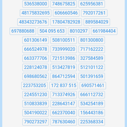
536538000
748675825
625956381
48175832695
606660546
792017261
48343273676
17804782928
889584029
697880688
504 095 653
8010297
661984404
601306149
508100511
801300800
666524978
733999020
717162222
663377706
721513986
327584589
228124078
513427819
512101122
698680562
864712594
501391659
223753205
172 837 515
690571461
224551230
713374926
666112732
510833839
228643147
534254189
504190022
662370040
156443186
790273297
787630460
225368334