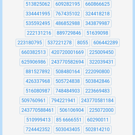
513825062
609282195
660866625
334441995
767435102
324418218
535592495
486852988
343879987
222131216
889729846
51639098
223180795
537221278
8055
606442289
660382513
420720001669
225009450
625906986
243770582694
322039431
881527892
508480164
222090800
426337968
505724838
503842846
516080987
748484903
223669483
509760961
794221941
243770581184
243770588461
506106904
225072000
510999413
85 6666551
60290011
724442352
503043405
502814210