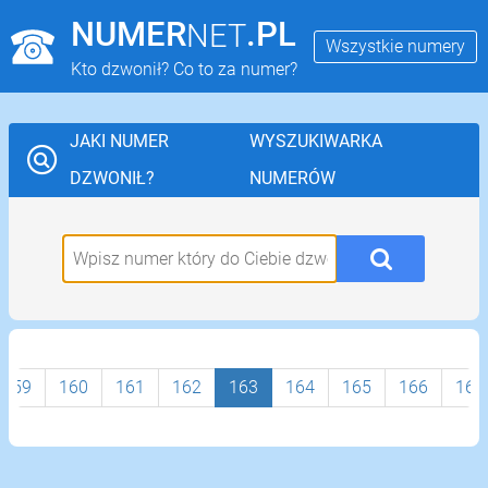
NUMER
.PL
NET
Wszystkie numery
Kto dzwonił? Co to za numer?
JAKI NUMER
WYSZUKIWARKA
DZWONIŁ?
NUMERÓW
159
160
161
162
163
164
165
166
167