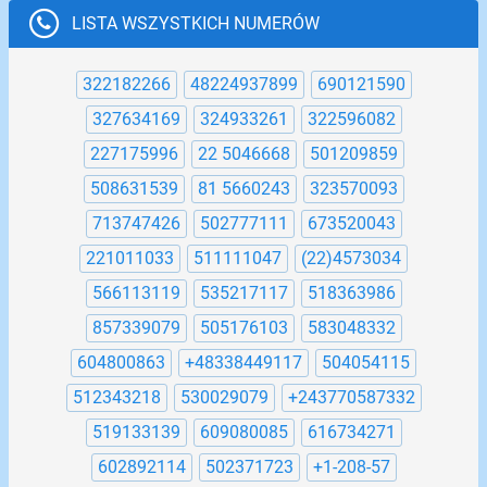
LISTA WSZYSTKICH NUMERÓW
322182266
48224937899
690121590
327634169
324933261
322596082
227175996
22 5046668
501209859
508631539
81 5660243
323570093
713747426
502777111
673520043
221011033
511111047
(22)4573034
566113119
535217117
518363986
857339079
505176103
583048332
604800863
+48338449117
504054115
512343218
530029079
+243770587332
519133139
609080085
616734271
602892114
502371723
+1-208-57