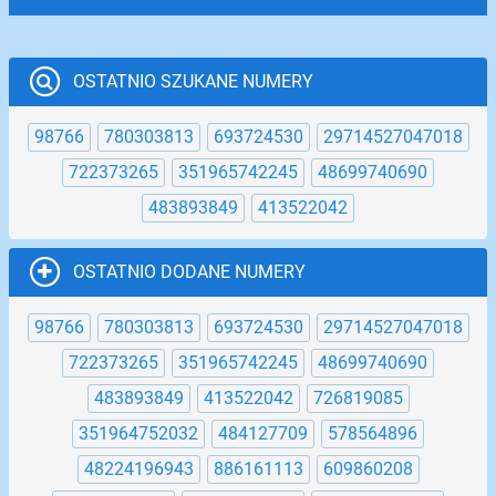
OSTATNIO SZUKANE NUMERY
98766
780303813
693724530
29714527047018
722373265
351965742245
48699740690
483893849
413522042
OSTATNIO DODANE NUMERY
98766
780303813
693724530
29714527047018
722373265
351965742245
48699740690
483893849
413522042
726819085
351964752032
484127709
578564896
48224196943
886161113
609860208