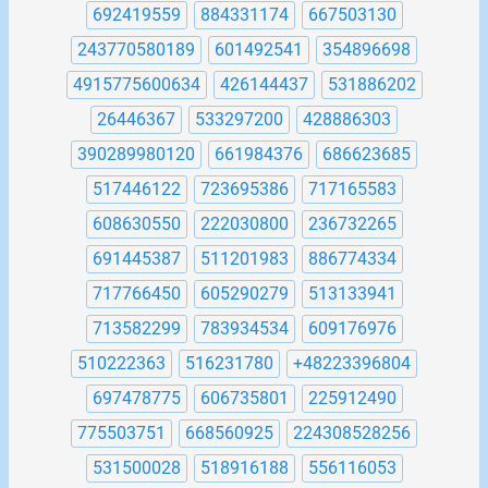
692419559
884331174
667503130
243770580189
601492541
354896698
4915775600634
426144437
531886202
26446367
533297200
428886303
390289980120
661984376
686623685
517446122
723695386
717165583
608630550
222030800
236732265
691445387
511201983
886774334
717766450
605290279
513133941
713582299
783934534
609176976
510222363
516231780
+48223396804
697478775
606735801
225912490
775503751
668560925
224308528256
531500028
518916188
556116053