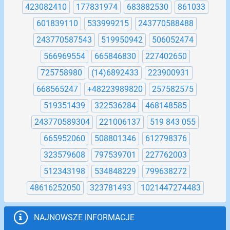
423082410
177831974
683882530
861033
601839110
533999215
243770588488
243770587543
519950942
506052474
566969554
665846830
227402650
725758980
(14)6892433
223900931
668565247
+48223989820
257582575
519351439
322536284
468148585
243770589304
221006137
519 843 055
665952060
508801346
612798376
323579608
797539701
227762003
512343198
534848229
799638272
48616252050
323781493
1021447274483
NAJNOWSZE INFORMACJE