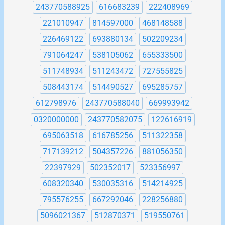
243770588925
616683239
222408969
221010947
814597000
468148588
226469122
693880134
502209234
791064247
538105062
655333500
511748934
511243472
727555825
508443174
514490527
695285757
612798976
243770588040
669993942
0320000000
243770582075
122616919
695063518
616785256
511322358
717139212
504357226
881056350
22397929
502352017
523356997
608320340
530035316
514214925
795576255
667292046
228256880
5096021367
512870371
519550761