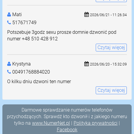
Mati
2026/06/21 - 11:26:34
517671749
Potszebuje 3godz sexu prosze domnie dzwonić pod
numer +48 510 428 912
Czytaj więcej
Krystyna
2026/06/20 - 15:32:09
00491768884020
O kilku dniu dzwoni ten numer
Czytaj więcej
Darmowe sprawdzanie numerów telefonów
przychodzących. Sprawdź kto dzwonił i z jakiego numeru
tylko na
www.NumerNet.pl
|
Polityka prywatności
|
Facebook