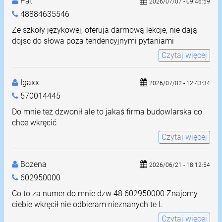
Pat
2026/07/07 - 09:46:59
48884635546
Ze szkoły językowej, oferuja darmową lekcje, nie dają
dojsc do słowa poza tendencyjnymi pytaniami
Czytaj więcej
Igaxx
2026/07/02 - 12:43:34
570014445
Do mnie też dzwonił ale to jakaś firma budowlarska co
chce wkręcić
Czytaj więcej
Bozena
2026/06/21 - 18:12:54
602950000
Co to za numer do mnie dzw 48 602950000 Znajomy
ciebie wkręcił nie odbieram nieznanych te L
Czytaj więcej