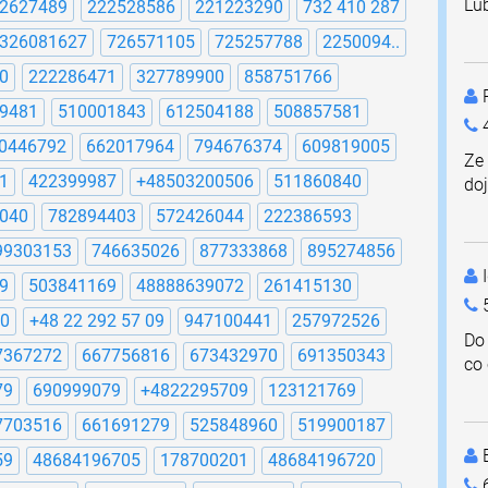
Lub
2627489
222528586
221223290
732 410 287
326081627
726571105
725257788
2250094..
0
222286471
327789900
858751766
P
9481
510001843
612504188
508857581
4
0446792
662017964
794676374
609819005
Ze 
1
422399987
+48503200506
511860840
do
040
782894403
572426044
222386593
99303153
746635026
877333868
895274856
I
9
503841169
48888639072
261415130
0
+48 22 292 57 09
947100441
257972526
Do 
7367272
667756816
673432970
691350343
co 
79
690999079
+4822295709
123121769
7703516
661691279
525848960
519900187
59
48684196705
178700201
48684196720