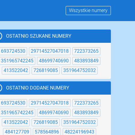
Wszystkie numery
OSTATNIO SZUKANE NUMERY
693724530
29714527047018
722373265
351965742245
48699740690
483893849
413522042
726819085
351964752032
OSTATNIO DODANE NUMERY
9
100
101
102
103
104
105
106
107
693724530
29714527047018
722373265
351965742245
48699740690
483893849
413522042
726819085
351964752032
484127709
578564896
48224196943