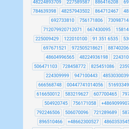
48224893709
227589587
886416208
69
784639398
48257943502
864712467
48
692733810
756171806
73098714
712079920712071
667430095
15814
225009429
122010100
91 351 6535
53
697671521
972505218621
88740206
48604996565
48224936198
224310
506471103
728458772
825451086
235
224309999
947100443
4853030039
666568748
00447741014056
51693349
616650012
583219627
607700465
79
504920745
756171058
+486909990
792246506
506070096
721289689
58
896510466
+48662300527
486035354