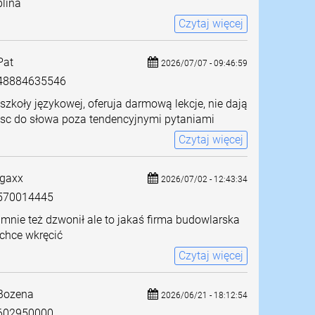
lina
Czytaj więcej
at
2026/07/07 - 09:46:59
8884635546
szkoły językowej, oferuja darmową lekcje, nie dają
jsc do słowa poza tendencyjnymi pytaniami
Czytaj więcej
gaxx
2026/07/02 - 12:43:34
570014445
mnie też dzwonił ale to jakaś firma budowlarska
chce wkręcić
Czytaj więcej
Bozena
2026/06/21 - 18:12:54
602950000