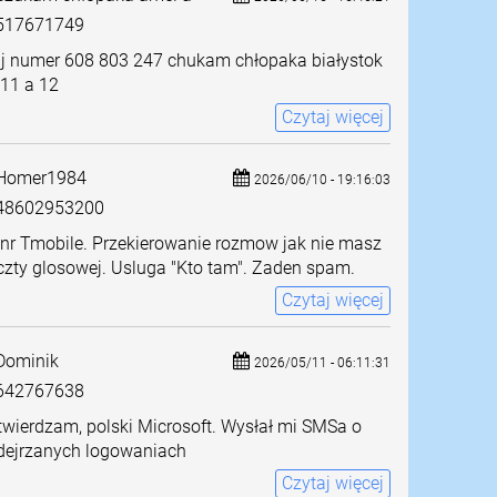
517671749
j numer 608 803 247 chukam chłopaka białystok
 11 a 12
Czytaj więcej
Homer1984
2026/06/10 - 19:16:03
8602953200
 nr Tmobile. Przekierowanie rozmow jak nie masz
zty glosowej. Usluga "Kto tam". Zaden spam.
Czytaj więcej
ominik
2026/05/11 - 06:11:31
642767638
wierdzam, polski Microsoft. Wysłał mi SMSa o
dejrzanych logowaniach
Czytaj więcej