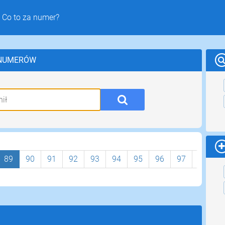
 Co to za numer?
 NUMERÓW
89
90
91
92
93
94
95
96
97
98
9