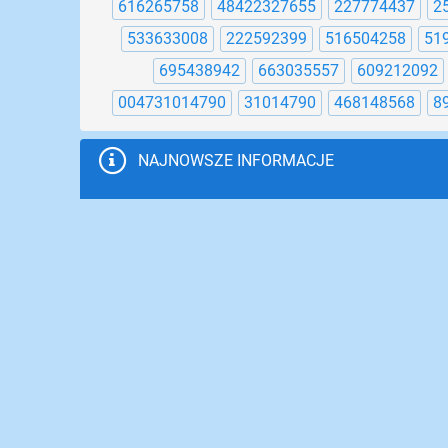
616265758
48422327655
227774437
2
533633008
222592399
516504258
51
695438942
663035557
609212092
004731014790
31014790
468148568
8
NAJNOWSZE INFORMACJE