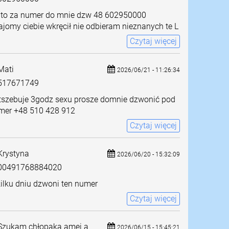
 to za numer do mnie dzw 48 602950000
jomy ciebie wkręcił nie odbieram nieznanych te L
Czytaj więcej
ati
2026/06/21 - 11:26:34
517671749
tszebuje 3godz sexu prosze domnie dzwonić pod
mer +48 510 428 912
Czytaj więcej
rystyna
2026/06/20 - 15:32:09
0491768884020
ilku dniu dzwoni ten numer
Czytaj więcej
zukam chłopaka amei a
2026/06/15 - 15:45:21