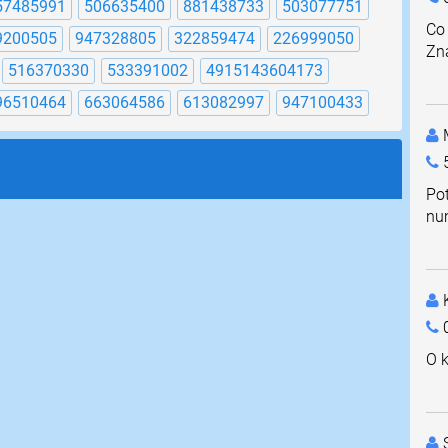
57485991
506635400
881438733
503077751
Co
9200505
947328805
322859474
226999050
Zna
516370330
533391002
4915143604173
96510464
663064586
613082997
947100433
M
Po
nu
K
0
O k
S