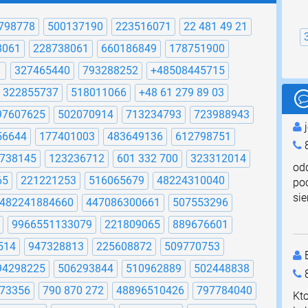
798778
500137190
223516071
22 481 49 21
8061
228738061
660186849
178751900
1
327465440
793288252
+48508445715
322855737
518011066
+48 61 279 89 03
97607625
502070914
713234793
723988943
j
56644
177401003
483649136
612798751
8
738145
123236712
601 332 700
323312014
od
65
221221253
516065679
48224310040
poc
sie
482241884660
447086300661
507553296
9966551133079
221809065
889676601
514
947328813
225608872
509770753
E
94298225
506293844
510962889
502448838
73356
790 870 272
48896510426
797784040
Kto