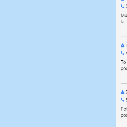
Mu
lat
4
To
poc
D
Pot
po