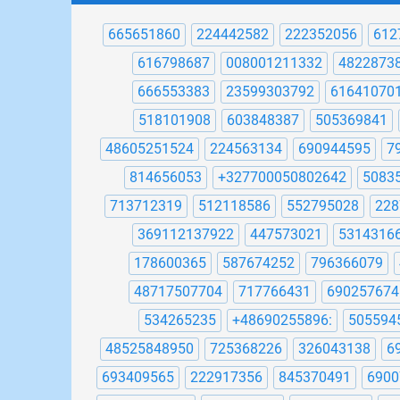
665651860
224442582
222352056
612
616798687
008001211332
4822873
666553383
23599303792
61641070
518101908
603848387
505369841
48605251524
224563134
690944595
7
814656053
+327700050802642
5083
713712319
512118586
552795028
228
369112137922
447573021
5314316
178600365
587674252
796366079
48717507704
717766431
690257674
534265235
+48690255896:
505594
48525848950
725368226
326043138
6
693409565
222917356
845370491
6900