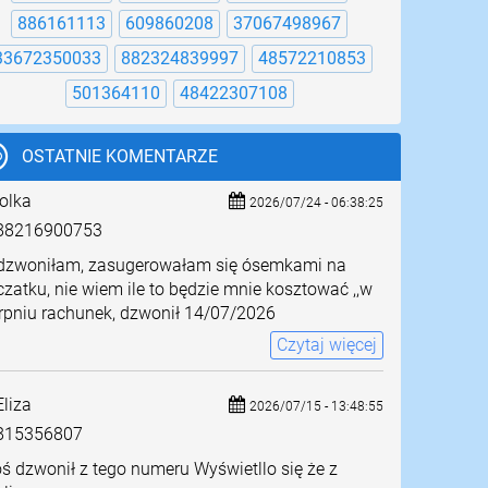
886161113
609860208
37067498967
33672350033
882324839997
48572210853
501364110
48422307108
OSTATNIE KOMENTARZE
olka
2026/07/24 - 06:38:25
8216900753
dzwoniłam, zasugerowałam się ósemkami na
zatku, nie wiem ile to będzie mnie kosztować ,,w
rpniu rachunek, dzwonił 14/07/2026
Czytaj więcej
liza
2026/07/15 - 13:48:55
815356807
ś dzwonił z tego numeru Wyświetllo się że z