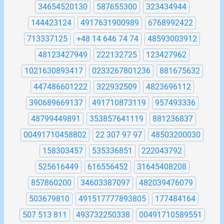
34654520130
587655300
323434944
144423124
4917631900989
6768992422
713337125
+48 14 646 74 74
48593003912
48123427949
222132725
123427962
1021630893417
0233267801236
881675632
447486601222
322932509
4823696112
390689669137
491710873119
957493336
48799449891
353857641119
881236837
00491710458802
22 307 97 97
48503200030
158303457
535336851
222043792
525616449
616556452
31645408208
857860200
34603387097
482039476079
503679810
491517777893805
177484164
507 513 811
493732250338
00491710589551