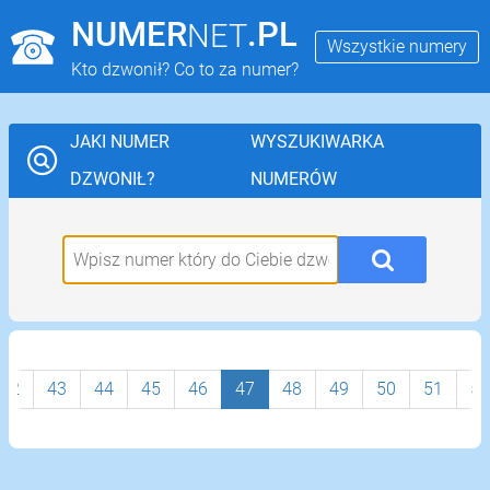
NUMER
.PL
NET
Wszystkie numery
Kto dzwonił? Co to za numer?
JAKI NUMER
WYSZUKIWARKA
DZWONIŁ?
NUMERÓW
42
43
44
45
46
47
48
49
50
51
52