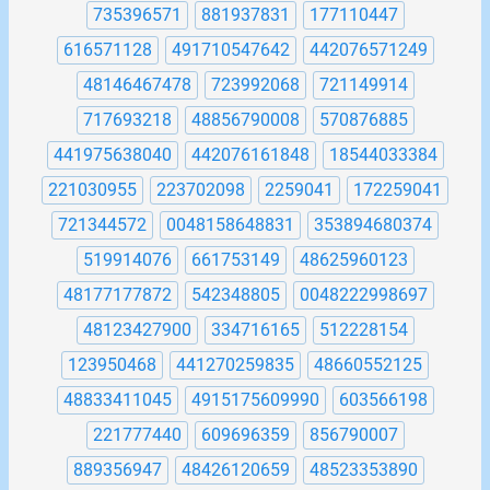
735396571
881937831
177110447
616571128
491710547642
442076571249
48146467478
723992068
721149914
717693218
48856790008
570876885
441975638040
442076161848
18544033384
221030955
223702098
2259041
172259041
721344572
0048158648831
353894680374
519914076
661753149
48625960123
48177177872
542348805
0048222998697
48123427900
334716165
512228154
123950468
441270259835
48660552125
48833411045
4915175609990
603566198
221777440
609696359
856790007
889356947
48426120659
48523353890