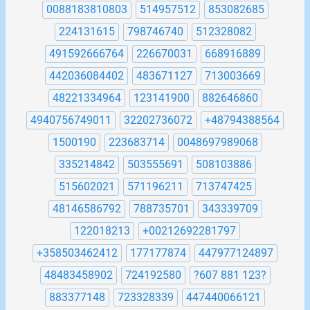
0088183810803
514957512
853082685
224131615
798746740
512328082
491592666764
226670031
668916889
442036084402
483671127
713003669
48221334964
123141900
882646860
4940756749011
32202736072
+48794388564
1500190
223683714
0048697989068
335214842
503555691
508103886
515602021
571196211
713747425
48146586792
788735701
343339709
122018213
+00212692281797
+358503462412
177177874
447977124897
48483458902
724192580
?607 881 123?
883377148
723328339
447440066121