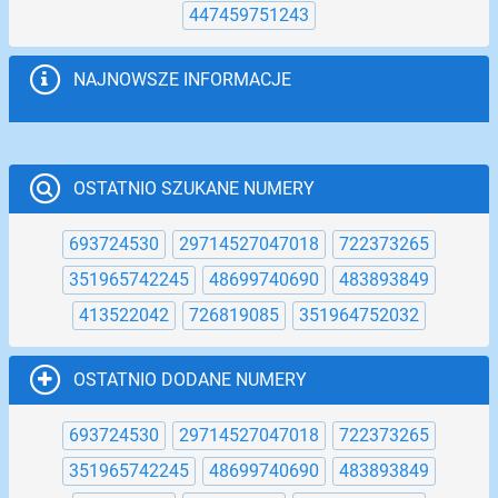
447459751243
NAJNOWSZE INFORMACJE
OSTATNIO SZUKANE NUMERY
693724530
29714527047018
722373265
351965742245
48699740690
483893849
413522042
726819085
351964752032
OSTATNIO DODANE NUMERY
693724530
29714527047018
722373265
351965742245
48699740690
483893849