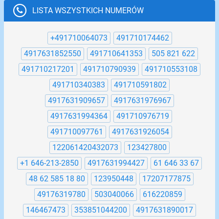
LISTA WSZYSTKICH NUMERÓW
+491710064073
491710174462
4917631852550
491710641353
505 821 622
491710217201
491710790939
491710553108
491710340383
491710591802
4917631909657
4917631976967
4917631994364
491710976719
491710097761
4917631926054
122061420432073
123427800
+1 646-213-2850
4917631994427
61 646 33 67
48 62 585 18 80
123950448
17207177875
49176319780
503040066
616220859
146467473
353851044200
4917631890017