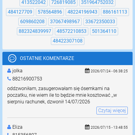
413522042
726819085
351964752032
484127709
578564896
48224196943
886161113
609860208
37067498967
33672350033
882324839997
48572210853
501364110
48422307108
OSTATNIE KOMENTARZE
jolka
2026/07/24 - 06:38:25
88216900753
oddzwoniłam, zasugerowałam się ósemkami na
poczatku, nie wiem ile to będzie mnie kosztować ,,w
sierpniu rachunek, dzwonił 14/07/2026
Czytaj więcej
Eliza
2026/07/15 - 13:48:55