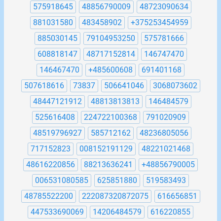
575918645
48856790009
48723090634
881031580
483458902
+375253454959
885030145
79104953250
575781666
608818147
48717152814
146747470
146467470
+485600608
691401168
507618616
73837
506641046
3068073602
48447121912
48813813813
146484579
525616408
224722100368
791020909
48519796927
585712162
48236805056
717152823
008152191129
48221021468
48616220856
88213636241
+48856790005
006531080585
625851880
519583493
48785522200
222087320872075
616656851
447533690069
14206484579
616220855