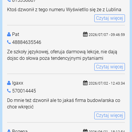
815356807
Ktoś dzwonił z tego numeru Wyświetllo się że z Lublina
Czytaj więcej
Pat
2026/07/07 - 09:46:59
48884635546
Ze szkoły językowej, oferuja darmową lekcje, nie dają
dojsc do słowa poza tendencyjnymi pytaniami
Czytaj więcej
Igaxx
2026/07/02 - 12:43:34
570014445
Do mnie też dzwonił ale to jakaś firma budowlarska co
chce wkręcić
Czytaj więcej
Bozena