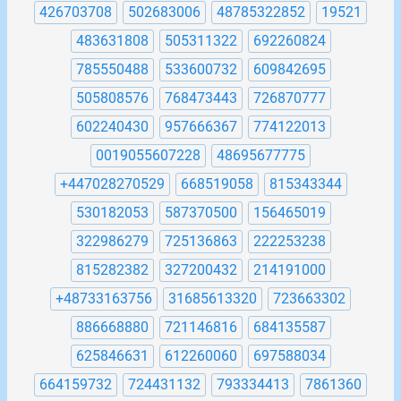
426703708
502683006
48785322852
19521
483631808
505311322
692260824
785550488
533600732
609842695
505808576
768473443
726870777
602240430
957666367
774122013
0019055607228
48695677775
+447028270529
668519058
815343344
530182053
587370500
156465019
322986279
725136863
222253238
815282382
327200432
214191000
+48733163756
31685613320
723663302
886668880
721146816
684135587
625846631
612260060
697588034
664159732
724431132
793334413
7861360