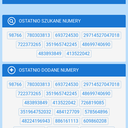
OSTATNIO SZUKANE NUMERY
98766
780303813
693724530
29714527047018
722373265
351965742245
48699740690
483893849
413522042
OSTATNIO DODANE NUMERY
98766
780303813
693724530
29714527047018
722373265
351965742245
48699740690
483893849
413522042
726819085
351964752032
484127709
578564896
48224196943
886161113
609860208