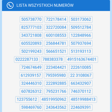
LISTA WSZYSTKICH NUMERÓW
505738770
722178414
503173062
825777103
322720084
509512784
343721808
600108553
122848966
605520893
256844781
507937694
502199243
566651521
513193113
0222287133
788383378
4915163674401
724674649
223404421
222610085
612939157
795595980
22 3108067
324446310
222892885
663432907
607826312
795231766
746370112
123755612
48519950962
48519988413
598469760
243643562
224609391