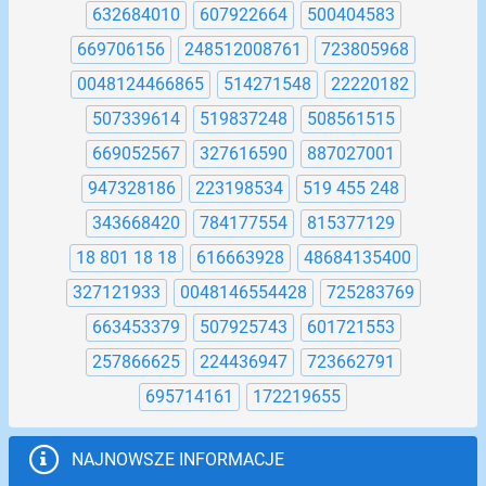
632684010
607922664
500404583
669706156
248512008761
723805968
0048124466865
514271548
22220182
507339614
519837248
508561515
669052567
327616590
887027001
947328186
223198534
519 455 248
343668420
784177554
815377129
18 801 18 18
616663928
48684135400
327121933
0048146554428
725283769
663453379
507925743
601721553
257866625
224436947
723662791
695714161
172219655
NAJNOWSZE INFORMACJE