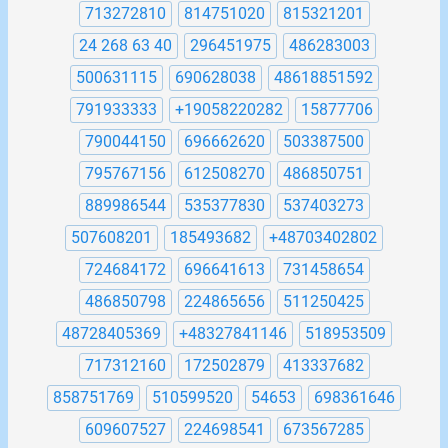
713272810
814751020
815321201
24 268 63 40
296451975
486283003
500631115
690628038
48618851592
791933333
+19058220282
15877706
790044150
696662620
503387500
795767156
612508270
486850751
889986544
535377830
537403273
507608201
185493682
+48703402802
724684172
696641613
731458654
486850798
224865656
511250425
48728405369
+48327841146
518953509
717312160
172502879
413337682
858751769
510599520
54653
698361646
609607527
224698541
673567285