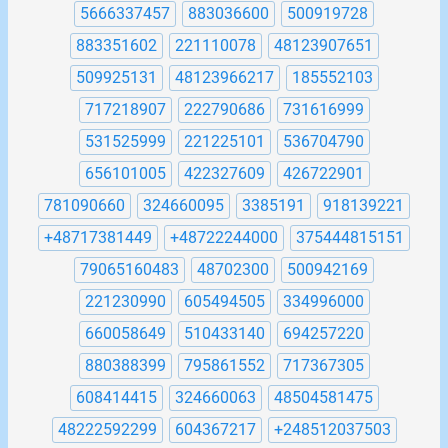
5666337457
883036600
500919728
883351602
221110078
48123907651
509925131
48123966217
185552103
717218907
222790686
731616999
531525999
221225101
536704790
656101005
422327609
426722901
781090660
324660095
3385191
918139221
+48717381449
+48722244000
375444815151
79065160483
48702300
500942169
221230990
605494505
334996000
660058649
510433140
694257220
880388399
795861552
717367305
608414415
324660063
48504581475
48222592299
604367217
+248512037503