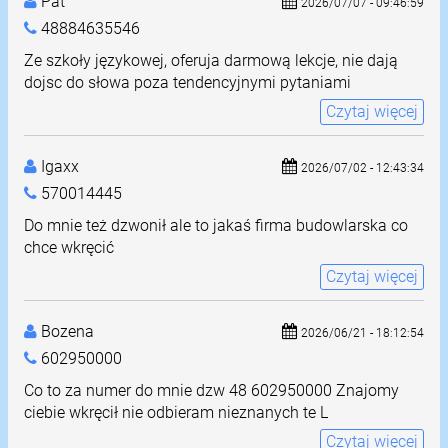
Pat
2026/07/07 - 09:46:59
48884635546
Ze szkoły językowej, oferuja darmową lekcje, nie dają
dojsc do słowa poza tendencyjnymi pytaniami
Czytaj więcej
Igaxx
2026/07/02 - 12:43:34
570014445
Do mnie też dzwonił ale to jakaś firma budowlarska co
chce wkręcić
Czytaj więcej
Bozena
2026/06/21 - 18:12:54
602950000
Co to za numer do mnie dzw 48 602950000 Znajomy
ciebie wkręcił nie odbieram nieznanych te L
Czytaj więcej