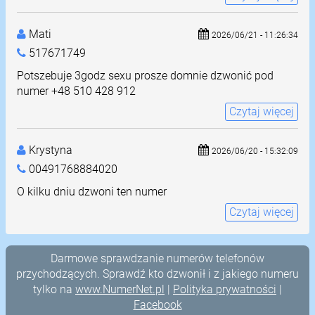
Mati
2026/06/21 - 11:26:34
517671749
Potszebuje 3godz sexu prosze domnie dzwonić pod
numer +48 510 428 912
Czytaj więcej
Krystyna
2026/06/20 - 15:32:09
00491768884020
O kilku dniu dzwoni ten numer
Czytaj więcej
Darmowe sprawdzanie numerów telefonów
przychodzących. Sprawdź kto dzwonił i z jakiego numeru
tylko na
www.NumerNet.pl
|
Polityka prywatności
|
Facebook