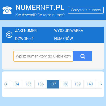
NUMER
.PL
NET
Wszystkie numery
Kto dzwonił? Co to za numer?
JAKI NUMER
WYSZUKIWARKA
DZWONIŁ?
NUMERÓW
133
134
135
136
137
138
139
140
141