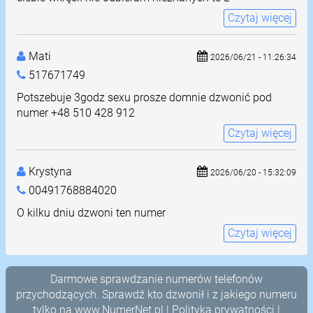
Czytaj więcej
Mati
2026/06/21 - 11:26:34
517671749
Potszebuje 3godz sexu prosze domnie dzwonić pod
numer +48 510 428 912
Czytaj więcej
Krystyna
2026/06/20 - 15:32:09
00491768884020
O kilku dniu dzwoni ten numer
Czytaj więcej
Darmowe sprawdzanie numerów telefonów
przychodzących. Sprawdź kto dzwonił i z jakiego numeru
tylko na
www.NumerNet.pl
|
Polityka prywatności
|