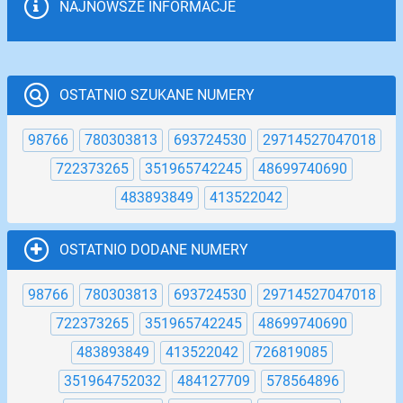
NAJNOWSZE INFORMACJE
OSTATNIO SZUKANE NUMERY
98766
780303813
693724530
29714527047018
722373265
351965742245
48699740690
483893849
413522042
OSTATNIO DODANE NUMERY
98766
780303813
693724530
29714527047018
722373265
351965742245
48699740690
483893849
413522042
726819085
351964752032
484127709
578564896