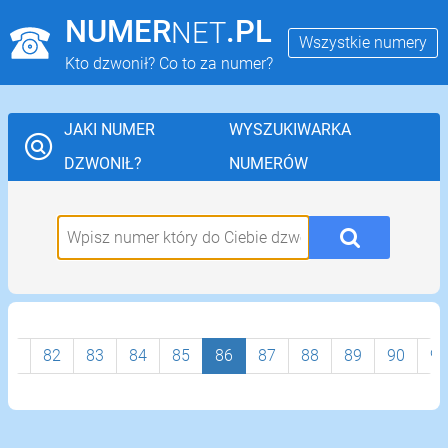
NUMER
.PL
NET
Wszystkie numery
Kto dzwonił? Co to za numer?
JAKI NUMER
WYSZUKIWARKA
DZWONIŁ?
NUMERÓW
81
82
83
84
85
86
87
88
89
90
91