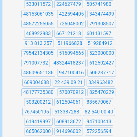
533011572
224627479
505741980
48153061035
422594405
343474499
48572255055
726048002
791308507
468922983
667121218
601131597
913 813 257
511966828
519284912
79542134305
516094565
523000000
791007732
48324418237
612502427
48609651136
947100416
506287717
609004688
22 439 09 21
334963482
48177735380
570070912
825470229
503200212
612504061
885670067
767450195
513387288
82 540 00 40
619419997
608913672
947100413
665062000
914696002
572256594