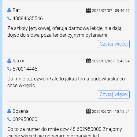
Pat
2026/07/07 - 09:46:59
48884635546
Ze szkoły językowej, oferuja darmową lekcje, nie dają
dojsc do słowa poza tendencyjnymi pytaniami
Czytaj więcej
Igaxx
2026/07/02 - 12:43:34
570014445
Do mnie też dzwonił ale to jakaś firma budowlarska co
chce wkręcić
Czytaj więcej
Bozena
2026/06/21 - 18:12:54
602950000
Co to za numer do mnie dzw 48 602950000 Znajomy
ciebie wkręcił nie odbieram nieznanych te L