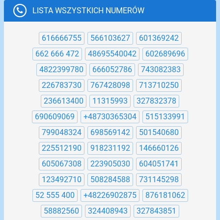
LISTA WSZYSTKICH NUMERÓW
616666755
566103627
601369242
662 666 472
48695540042
602689696
4822399780
666052786
743082383
226783730
767428098
713710250
236613400
11315993
327832378
690609069
+48730365304
515133991
799048324
698569142
501540680
225512190
918231192
146660126
605067308
223905030
604051741
123492710
508284588
731145298
52 555 400
+48226902875
876181062
58882560
324408943
327843851