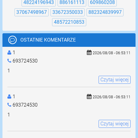
48224196943
886161113
609860208
37067498967
33672350033
882324839997
48572210853
OSTATNIE KOMENTARZE
1
2026/08/08 - 06:53:11
693724530
1
Czytaj więcej
1
2026/08/08 - 06:53:11
693724530
1
Czytaj więcej