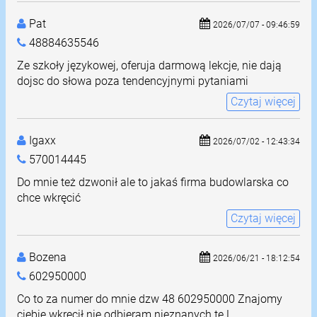
Pat
2026/07/07 - 09:46:59
48884635546
Ze szkoły językowej, oferuja darmową lekcje, nie dają
dojsc do słowa poza tendencyjnymi pytaniami
Czytaj więcej
Igaxx
2026/07/02 - 12:43:34
570014445
Do mnie też dzwonił ale to jakaś firma budowlarska co
chce wkręcić
Czytaj więcej
Bozena
2026/06/21 - 18:12:54
602950000
Co to za numer do mnie dzw 48 602950000 Znajomy
ciebie wkręcił nie odbieram nieznanych te L