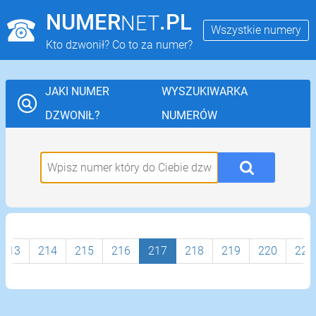
NUMER
.PL
NET
Wszystkie numery
Kto dzwonił? Co to za numer?
JAKI NUMER
WYSZUKIWARKA
DZWONIŁ?
NUMERÓW
213
214
215
216
217
218
219
220
221