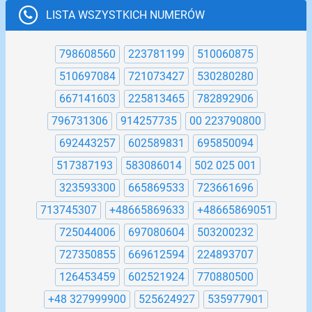
LISTA WSZYSTKICH NUMERÓW
798608560
223781199
510060875
510697084
721073427
530280280
667141603
225813465
782892906
796731306
914257735
00 223790800
692443257
602589831
695850094
517387193
583086014
502 025 001
323593300
665869533
723661696
713745307
+48665869633
+48665869051
725044006
697080604
503200232
727350855
669612594
224893707
126453459
602521924
770880500
+48 327999900
525624927
535977901