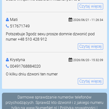
Czytaj więcej
Mati
2026/06/21 - 11:26:34
517671749
Potszebuje 3godz sexu prosze domnie dzwonić pod
numer +48 510 428 912
Czytaj więcej
Krystyna
2026/06/20 - 15:32:09
00491768884020
O kilku dniu dzwoni ten numer
Czytaj więcej
Darmowe sprawdzanie numerów telefonów
przychodzących. Sprawdź kto dzwonił i z jakiego numeru
tylko na
www.NumerNet.pl
|
Polityka prywatności
|