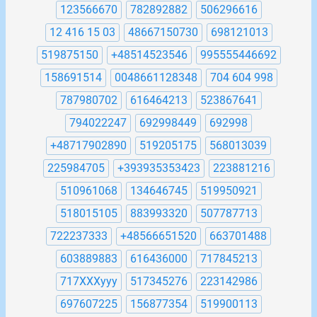
123566670
782892882
506296616
12 416 15 03
48667150730
698121013
519875150
+48514523546
995555446692
158691514
0048661128348
704 604 998
787980702
616464213
523867641
794022247
692998449
692998
+48717902890
519205175
568013039
225984705
+393935353423
223881216
510961068
134646745
519950921
518015105
883993320
507787713
722237333
+48566651520
663701488
603889883
616436000
717845213
717XXXyyy
517345276
223142986
697607225
156877354
519900113