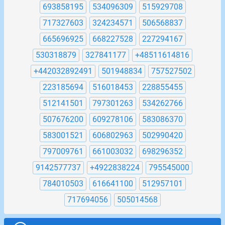
693858195
534096309
515929708
717327603
324234571
506568837
665696925
668227528
227294167
530318879
327841177
+48511614816
+442032892491
501948834
757527502
223185694
516018453
228855455
512141501
797301263
534262766
507676200
609278106
583086370
583001521
606802963
502990420
797009761
661003032
698296352
9142577737
+4922838224
795545000
784010503
616641100
512957101
717694056
505014568