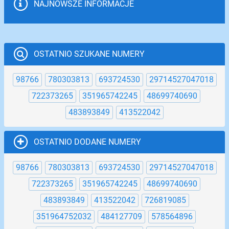
NAJNOWSZE INFORMACJE
OSTATNIO SZUKANE NUMERY
98766
780303813
693724530
29714527047018
722373265
351965742245
48699740690
483893849
413522042
OSTATNIO DODANE NUMERY
98766
780303813
693724530
29714527047018
722373265
351965742245
48699740690
483893849
413522042
726819085
351964752032
484127709
578564896