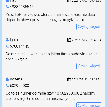
Pat
2026/07/07 - 09:46:59
48884635546
Ze szkoły językowej, oferuja darmową lekcje, nie dają
dojsc do słowa poza tendencyjnymi pytaniami
Czytaj więcej
Igaxx
2026/07/02 - 12:43:34
570014445
Do mnie też dzwonił ale to jakaś firma budowlarska co
chce wkręcić
Czytaj więcej
Bozena
2026/06/21 - 18:12:54
602950000
Co to za numer do mnie dzw 48 602950000 Znajomy
ciebie wkręcił nie odbieram nieznanych te L
Czytaj więcej