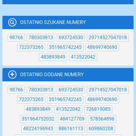
OSTATNIO SZUKANE NUMERY
98766
780303813
693724530
29714527047018
722373265
351965742245
48699740690
483893849
413522042
OSTATNIO DODANE NUMERY
98766
780303813
693724530
29714527047018
722373265
351965742245
48699740690
483893849
413522042
726819085
351964752032
484127709
578564896
48224196943
886161113
609860208