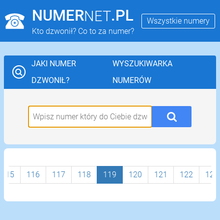
NUMER
.PL
NET
Wszystkie numery
Kto dzwonił? Co to za numer?
JAKI NUMER
WYSZUKIWARKA
DZWONIŁ?
NUMERÓW
115
116
117
118
119
120
121
122
123