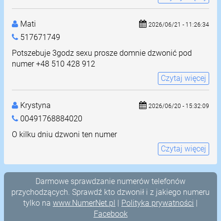
Mati
2026/06/21 - 11:26:34
517671749
Potszebuje 3godz sexu prosze domnie dzwonić pod
numer +48 510 428 912
Czytaj więcej
Krystyna
2026/06/20 - 15:32:09
00491768884020
O kilku dniu dzwoni ten numer
Czytaj więcej
Darmowe sprawdzanie numerów telefonów
przychodzących. Sprawdź kto dzwonił i z jakiego numeru
tylko na
www.NumerNet.pl
|
Polityka prywatności
|
Facebook