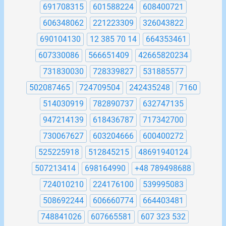
691708315
601588224
608400721
606348062
221223309
326043822
690104130
12 385 70 14
664353461
607330086
566651409
42665820234
731830030
728339827
531885577
502087465
724709504
242435248
7160
514030919
782890737
632747135
947214139
618436787
717342700
730067627
603204666
600400272
525225918
512845215
48691940124
507213414
698164990
+48 789498688
724010210
224176100
539995083
508692244
606660774
664403481
748841026
607665581
607 323 532