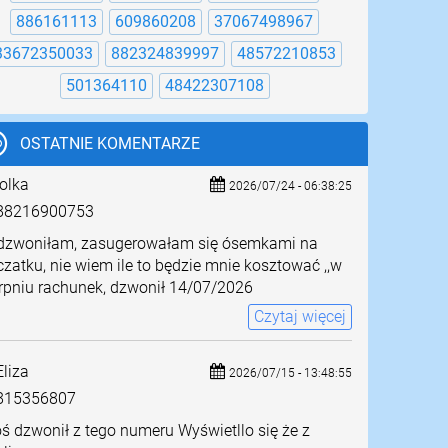
886161113
609860208
37067498967
33672350033
882324839997
48572210853
501364110
48422307108
OSTATNIE KOMENTARZE
olka
2026/07/24 - 06:38:25
8216900753
dzwoniłam, zasugerowałam się ósemkami na
zatku, nie wiem ile to będzie mnie kosztować ,,w
rpniu rachunek, dzwonił 14/07/2026
Czytaj więcej
liza
2026/07/15 - 13:48:55
815356807
ś dzwonił z tego numeru Wyświetllo się że z