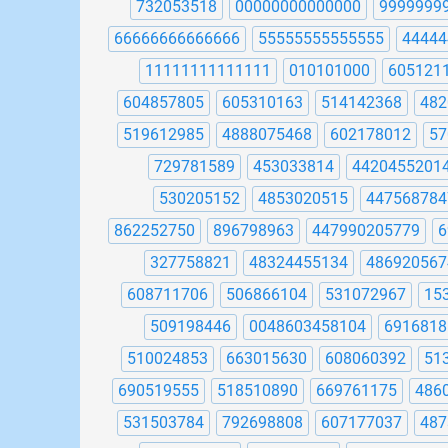
732053518
00000000000000
9999999
66666666666666
55555555555555
44444
11111111111111
010101000
605121
604857805
605310163
514142368
482
519612985
4888075468
602178012
57
729781589
453033814
4420455201
530205152
4853020515
447568784
862252750
896798963
447990205779
6
327758821
48324455134
486920567
608711706
506866104
531072967
15
509198446
0048603458104
6916818
510024853
663015630
608060392
51
690519555
518510890
669761175
486
531503784
792698808
607177037
487