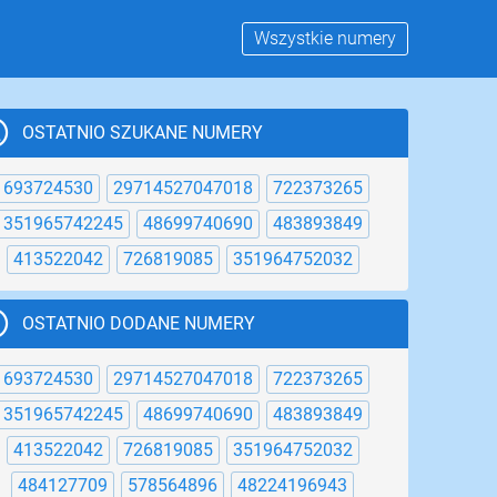
Wszystkie numery
OSTATNIO SZUKANE NUMERY
693724530
29714527047018
722373265
351965742245
48699740690
483893849
413522042
726819085
351964752032
OSTATNIO DODANE NUMERY
1
22
23
24
25
26
27
28
29
30
31
693724530
29714527047018
722373265
351965742245
48699740690
483893849
413522042
726819085
351964752032
484127709
578564896
48224196943