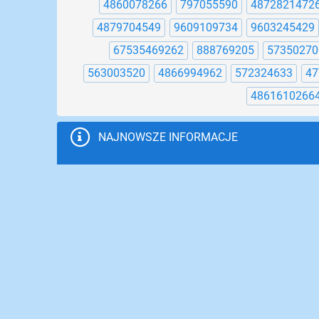
4860078266
797055590
4872821472
4879704549
9609109734
9603245429
67535469262
888769205
57350270
563003520
4866994962
572324633
47
4861610266
NAJNOWSZE INFORMACJE