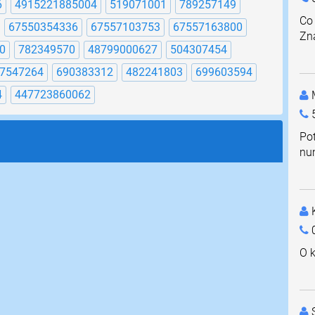
6
4915221885004
519071001
789257149
Co
67550354336
67557103753
67557163800
Zna
0
782349570
48799000627
504307454
7547264
690383312
482241803
699603594
4
447723860062
M
Po
nu
K
0
O k
S