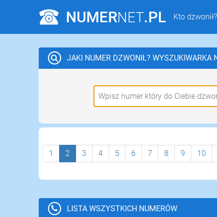
NUMER
.PL
NET
Kto dzwonił?
JAKI NUMER DZWONIŁ?
WYSZUKIWARKA
1
2
3
4
5
6
7
8
9
10
LISTA WSZYSTKICH NUMERÓW