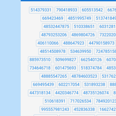
514379331
790418933
605513542
667
669423469
4851995749
51374184
48532447875
510338651
6031281
48793253206
4869804726
7322020
406110066
488647923
44790158973
48514508978
534639950
72478515
885973510
509699827
662540126
6070
734646718
601475693
518374784
4853
48885547265
48784603523
531762
669495439
602217054
531893238
88
447318134
4420346774
48735126074
8
510618391
717026534
78492012
995557981243
452836338
1662742