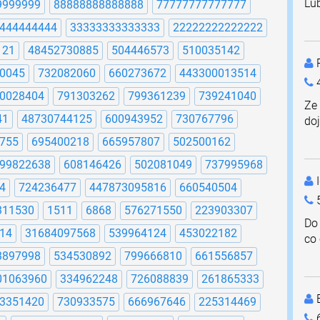
Lub
9999999
88888888888888
77777777777777
444444444
33333333333333
22222222222222
121
48452730885
504446573
510035142
P
0045
732082060
660273672
443300013514
4
0028404
791303262
799361239
739241040
Ze 
41
48730744125
600943952
730767796
do
755
695400218
665957807
502500162
99822638
608146426
502081049
737995968
I
4
724236477
447873095816
660540504
311530
1511
6868
576271550
223903307
Do 
14
31684097568
539964124
453022182
co 
3897998
534530892
799666810
661556857
01063960
334962248
726088839
261865333
3351420
730933575
666967646
225314469