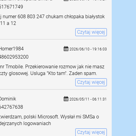
517671749
j numer 608 803 247 chukam chłopaka białystok
 11 a 12
Czytaj więcej
Homer1984
2026/06/10 - 19:16:03
8602953200
 nr Tmobile. Przekierowanie rozmow jak nie masz
zty glosowej. Usluga "Kto tam". Zaden spam.
Czytaj więcej
ominik
2026/05/11 - 06:11:31
642767638
wierdzam, polski Microsoft. Wysłał mi SMSa o
dejrzanych logowaniach
Czytaj więcej