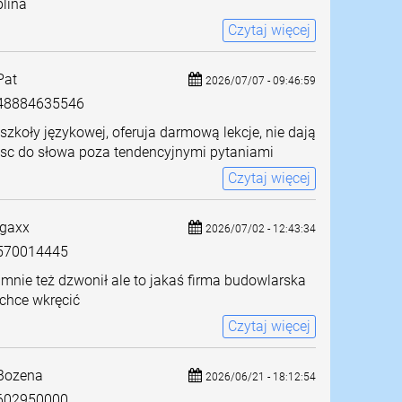
lina
Czytaj więcej
at
2026/07/07 - 09:46:59
8884635546
szkoły językowej, oferuja darmową lekcje, nie dają
jsc do słowa poza tendencyjnymi pytaniami
Czytaj więcej
gaxx
2026/07/02 - 12:43:34
570014445
mnie też dzwonił ale to jakaś firma budowlarska
chce wkręcić
Czytaj więcej
Bozena
2026/06/21 - 18:12:54
602950000