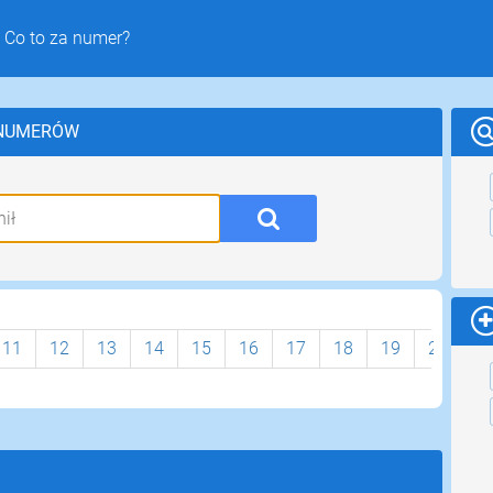
 Co to za numer?
 NUMERÓW
11
12
13
14
15
16
17
18
19
20
2