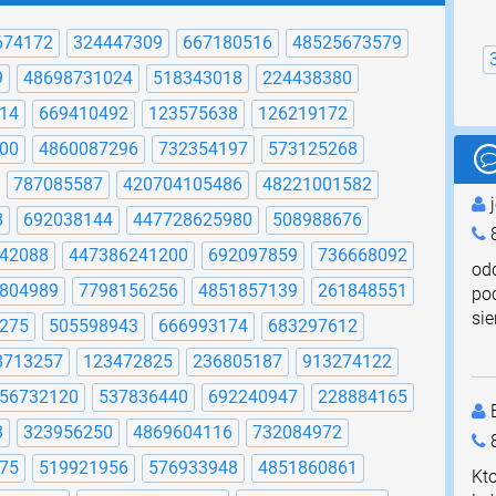
674172
324447309
667180516
48525673579
9
48698731024
518343018
224438380
14
669410492
123575638
126219172
00
4860087296
732354197
573125268
787085587
420704105486
48221001582
j
8
692038144
447728625980
508988676
8
42088
447386241200
692097859
736668092
od
804989
7798156256
4851857139
261848551
poc
sie
275
505598943
666993174
683297612
8713257
123472825
236805187
913274122
56732120
537836440
692240947
228884165
E
3
323956250
4869604116
732084972
75
519921956
576933948
4851860861
Kto