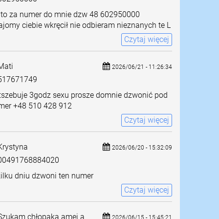
 to za numer do mnie dzw 48 602950000
jomy ciebie wkręcił nie odbieram nieznanych te L
Czytaj więcej
ati
2026/06/21 - 11:26:34
517671749
tszebuje 3godz sexu prosze domnie dzwonić pod
mer +48 510 428 912
Czytaj więcej
rystyna
2026/06/20 - 15:32:09
0491768884020
ilku dniu dzwoni ten numer
Czytaj więcej
zukam chłopaka amei a
2026/06/15 - 15:45:21