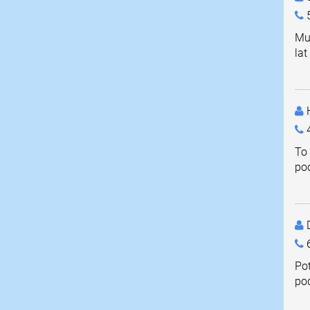
Mu
lat
4
To
poc
D
Pot
po